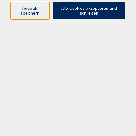
Auswahl
Alle Cookies akzeptieren und
Programm
speichern
schließen
Gesellschaft
Kultur
Gesundheit
Sprachen
Deutsch & Integration
Beruf & Digitalisierung
vhs business
junge vhs
vhs.online
Außenstellen
Newsletter