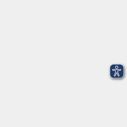
91154 Roth
09174 4749-40
integration@vhs-roth.de
Öffnungszeiten
Montag
09:00 - 12:00 + 14:00 - 16:00
Dienstag
09:00 - 12:00 + 14:00 - 16:00
Mittwoch
geschlossen
Donnerstag
09:00 - 12:00 + 14:00 - 16:00
Freitag
09:00 - 12:00
Öffnungszeiten