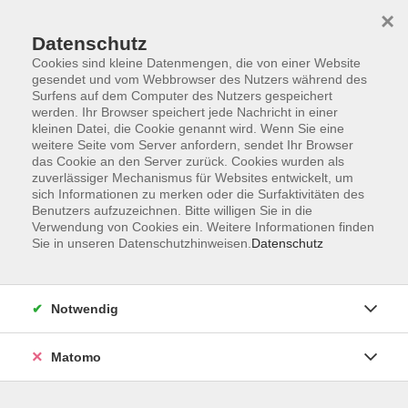
×
Datenschutz
Cookies sind kleine Datenmengen, die von einer Website
gesendet und vom Webbrowser des Nutzers während des
Surfens auf dem Computer des Nutzers gespeichert
werden. Ihr Browser speichert jede Nachricht in einer
kleinen Datei, die Cookie genannt wird. Wenn Sie eine
Skip to main content
weitere Seite vom Server anfordern, sendet Ihr Browser
das Cookie an den Server zurück. Cookies wurden als
Der Kurs konnte nicht gefunden werden.
zuverlässiger Mechanismus für Websites entwickelt, um
sich Informationen zu merken oder die Surfaktivitäten des
Benutzers aufzuzeichnen. Bitte willigen Sie in die
Verwendung von Cookies ein. Weitere Informationen finden
Sie in unseren Datenschutzhinweisen.
Datenschutz
AGB
Datenschutzerklärung
Notwendig
Impressum
Widerrufsbelehrung
Matomo
Widerruf