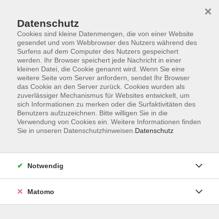
×
Datenschutz
Cookies sind kleine Datenmengen, die von einer Website
gesendet und vom Webbrowser des Nutzers während des
Surfens auf dem Computer des Nutzers gespeichert
werden. Ihr Browser speichert jede Nachricht in einer
kleinen Datei, die Cookie genannt wird. Wenn Sie eine
Skip to main content
weitere Seite vom Server anfordern, sendet Ihr Browser
das Cookie an den Server zurück. Cookies wurden als
zuverlässiger Mechanismus für Websites entwickelt, um
sich Informationen zu merken oder die Surfaktivitäten des
Benutzers aufzuzeichnen. Bitte willigen Sie in die
Verwendung von Cookies ein. Weitere Informationen finden
Sie in unseren Datenschutzhinweisen.
Datenschutz
Sie sind hier:
Notwendig
Kultur
Matomo
Kreatives Junk Journal - Reisetagebuch
Ein persönliches Reisetagebuch gestalten