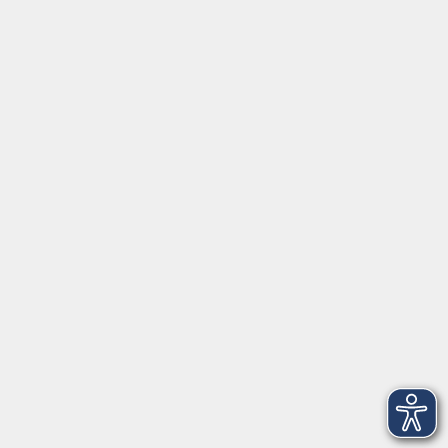
AGB
Datenschutzerklärung
Impressum
Widerrufsbelehrung
Widerruf
vhs im Landkreis Roth
Maria-Dorothea-Straße 8
91161 Hilpoltstein
info@vhs-roth.de
Tel: 09174 4749 0
Fax: 09174 4749 50