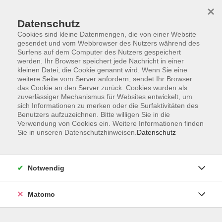
×
Datenschutz
Cookies sind kleine Datenmengen, die von einer Website
gesendet und vom Webbrowser des Nutzers während des
Surfens auf dem Computer des Nutzers gespeichert
werden. Ihr Browser speichert jede Nachricht in einer
kleinen Datei, die Cookie genannt wird. Wenn Sie eine
Skip to main content
weitere Seite vom Server anfordern, sendet Ihr Browser
das Cookie an den Server zurück. Cookies wurden als
zuverlässiger Mechanismus für Websites entwickelt, um
sich Informationen zu merken oder die Surfaktivitäten des
Benutzers aufzuzeichnen. Bitte willigen Sie in die
Verwendung von Cookies ein. Weitere Informationen finden
Sie in unseren Datenschutzhinweisen.
Datenschutz
Sie sind hier:
Notwendig
Kultur
Matomo
Golf-Schnupperkurs
Erleben Sie die faszinierende Sportart Golf