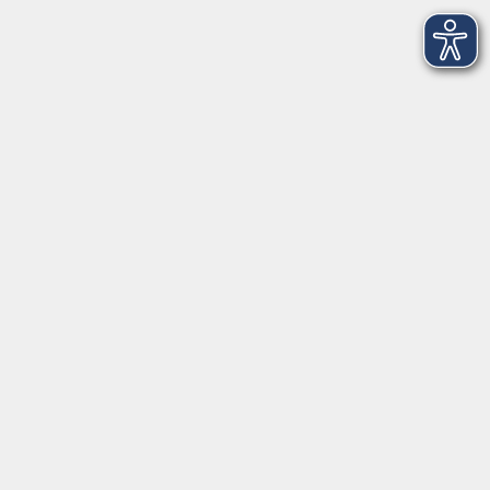
09174 4749-40
integration@vhs-roth.de
Öffnungszeiten
Montag
09:00 - 12:00 + 14:00 - 16:00
Dienstag
09:00 - 12:00 + 14:00 - 16:00
Mittwoch
geschlossen
Donnerstag
09:00 - 12:00 + 14:00 - 16:00
Freitag
09:00 - 12:00
Öffnungszeiten