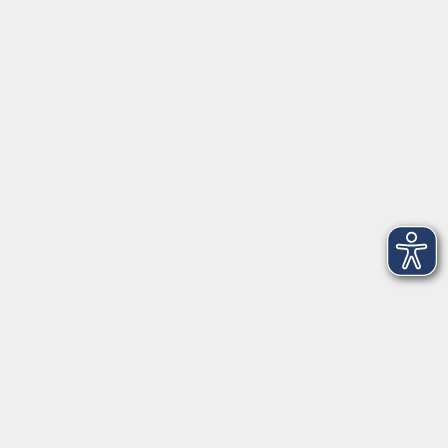
91154 Roth
09174 4749-40
integration@vhs-roth.de
Öffnungszeiten
Montag
09:00 - 12:00 + 14:00 - 16:00
Dienstag
09:00 - 12:00 + 14:00 - 16:00
Mittwoch
geschlossen
Donnerstag
09:00 - 12:00 + 14:00 - 16:00
Freitag
09:00 - 12:00
Öffnungszeiten