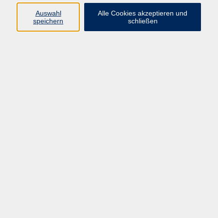
Auswahl
Alle Cookies akzeptieren und
Programm
speichern
schließen
Gesellschaft
Kultur
Gesundheit
Sprachen
Deutsch & Integration
Beruf & Digitalisierung
vhs business
junge vhs
vhs.online
Außenstellen
Newsletter