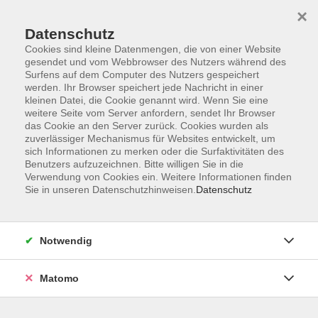
×
Datenschutz
Cookies sind kleine Datenmengen, die von einer Website
gesendet und vom Webbrowser des Nutzers während des
Surfens auf dem Computer des Nutzers gespeichert
werden. Ihr Browser speichert jede Nachricht in einer
kleinen Datei, die Cookie genannt wird. Wenn Sie eine
Skip to main content
weitere Seite vom Server anfordern, sendet Ihr Browser
das Cookie an den Server zurück. Cookies wurden als
Der Kurs konnte nicht gefunden werden.
zuverlässiger Mechanismus für Websites entwickelt, um
sich Informationen zu merken oder die Surfaktivitäten des
Benutzers aufzuzeichnen. Bitte willigen Sie in die
Verwendung von Cookies ein. Weitere Informationen finden
Sie in unseren Datenschutzhinweisen.
Datenschutz
AGB
Datenschutzerklärung
Notwendig
Impressum
Widerrufsbelehrung
Matomo
Widerruf