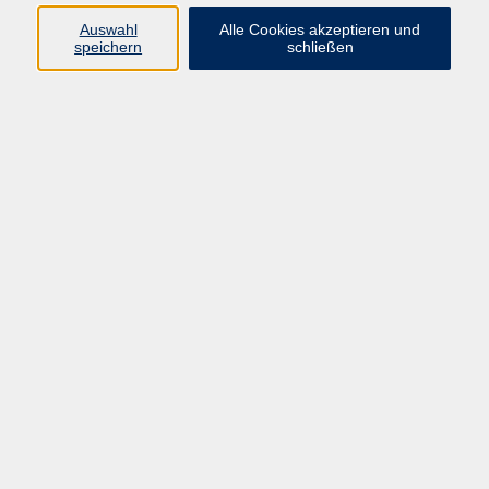
Auswahl
Alle Cookies akzeptieren und
Programm
speichern
schließen
Gesellschaft
Kultur
Gesundheit
Sprachen
Deutsch & Integration
Beruf & Digitalisierung
vhs business
junge vhs
vhs.online
Außenstellen
Newsletter