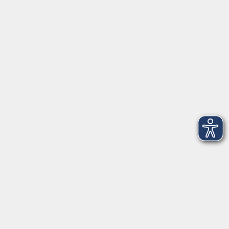
91154 Roth
09174 4749-40
integration@vhs-roth.de
Öffnungszeiten
Montag
09:00 - 12:00 + 14:00 - 16:00
Dienstag
09:00 - 12:00 + 14:00 - 16:00
Mittwoch
geschlossen
Donnerstag
09:00 - 12:00 + 14:00 - 16:00
Freitag
09:00 - 12:00
Öffnungszeiten