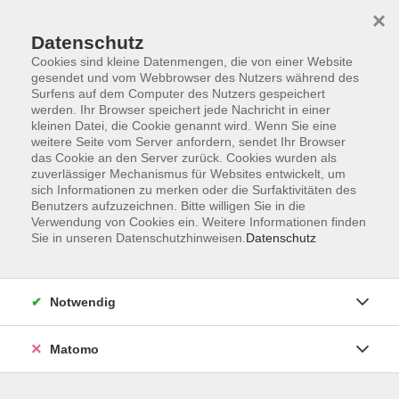
×
Datenschutz
Cookies sind kleine Datenmengen, die von einer Website
gesendet und vom Webbrowser des Nutzers während des
Surfens auf dem Computer des Nutzers gespeichert
werden. Ihr Browser speichert jede Nachricht in einer
kleinen Datei, die Cookie genannt wird. Wenn Sie eine
Skip to main content
weitere Seite vom Server anfordern, sendet Ihr Browser
das Cookie an den Server zurück. Cookies wurden als
Der Kurs konnte nicht gefunden werden.
zuverlässiger Mechanismus für Websites entwickelt, um
sich Informationen zu merken oder die Surfaktivitäten des
Benutzers aufzuzeichnen. Bitte willigen Sie in die
Verwendung von Cookies ein. Weitere Informationen finden
Sie in unseren Datenschutzhinweisen.
Datenschutz
AGB
Datenschutzerklärung
Notwendig
Impressum
Widerrufsbelehrung
Matomo
Widerruf