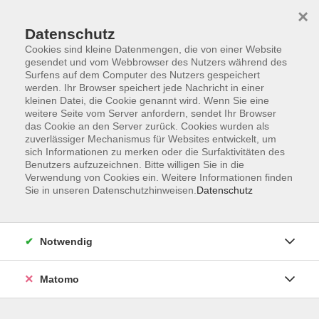
×
Datenschutz
Cookies sind kleine Datenmengen, die von einer Website
gesendet und vom Webbrowser des Nutzers während des
Surfens auf dem Computer des Nutzers gespeichert
werden. Ihr Browser speichert jede Nachricht in einer
kleinen Datei, die Cookie genannt wird. Wenn Sie eine
Skip to main content
weitere Seite vom Server anfordern, sendet Ihr Browser
das Cookie an den Server zurück. Cookies wurden als
Der Kurs konnte nicht gefunden werden.
zuverlässiger Mechanismus für Websites entwickelt, um
sich Informationen zu merken oder die Surfaktivitäten des
Benutzers aufzuzeichnen. Bitte willigen Sie in die
Verwendung von Cookies ein. Weitere Informationen finden
Sie in unseren Datenschutzhinweisen.
Datenschutz
AGB
Datenschutzerklärung
Notwendig
Impressum
Widerrufsbelehrung
Matomo
Widerruf