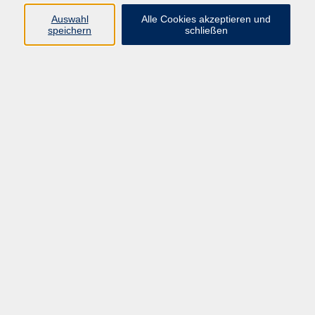
Auswahl
Alle Cookies akzeptieren und
Programm
speichern
schließen
Gesellschaft
Kultur
Gesundheit
Sprachen
Deutsch & Integration
Beruf & Digitalisierung
vhs business
junge vhs
vhs.online
Außenstellen
Newsletter