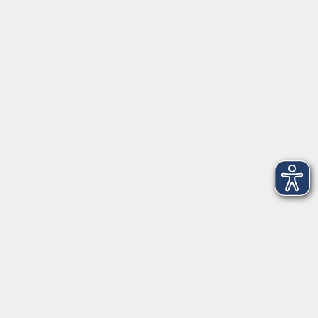
91154 Roth
09174 4749-40
integration@vhs-roth.de
Öffnungszeiten
Montag
09:00 - 12:00 + 14:00 - 16:00
Dienstag
09:00 - 12:00 + 14:00 - 16:00
Mittwoch
geschlossen
Donnerstag
09:00 - 12:00 + 14:00 - 16:00
Freitag
09:00 - 12:00
Öffnungszeiten