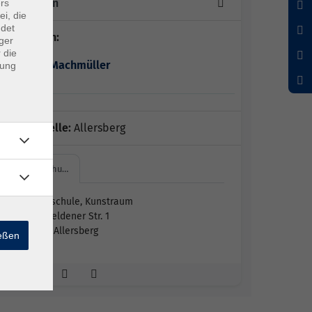
1 x Termin
rs
ei, die
ndet
Dozent*in:
ger
 die
Patricia Machmüller
dung
Außenstelle:
Allersberg
Mittelschu…
Mittelschule, Kunstraum
Altenfeldener Str. 1
90584 Allersberg
ießen