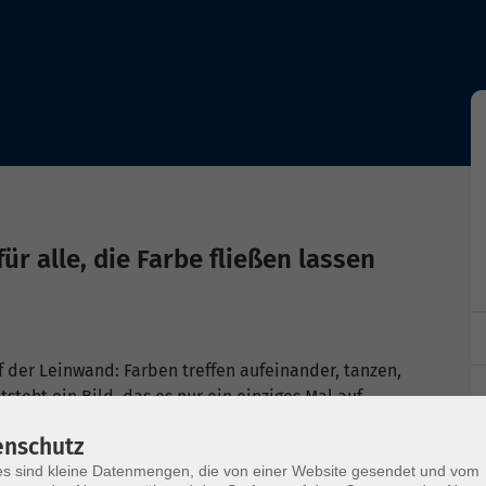
ür alle, die Farbe fließen lassen
uf der Leinwand: Farben treffen aufeinander, tanzen,
teht ein Bild, das es nur ein einziges Mal auf
r in diesem Workshop auf.
enschutz
s sind kleine Datenmengen, die von einer Website gesendet und vom
eß Methoden, besonderen Zusätzen,