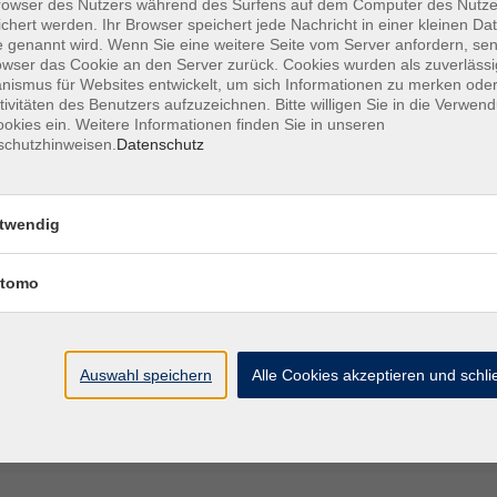
owser des Nutzers während des Surfens auf dem Computer des Nutze
Effekten. Schritt für Schritt entstehen
chert werden. Ihr Browser speichert jede Nachricht in einer kleinen Dat
ig sind wie ihre Schöpferinnen und Schöpfer.
 genannt wird. Wenn Sie eine weitere Seite vom Server anfordern, se
owser das Cookie an den Server zurück. Cookies wurden als zuverlässi
ismus für Websites entwickelt, um sich Informationen zu merken oder
- € wird zu Beginn des Workshops erhoben.
tivitäten des Benutzers aufzuzeichnen. Bitte willigen Sie in die Verwen
okies ein. Weitere Informationen finden Sie in unseren
schutzhinweisen.
Datenschutz
henfeinwaage
twendig
tomo
Auswahl speichern
Alle Cookies akzeptieren und schl