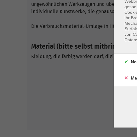
Webbr
ungewöhnlichen Werkzeugen und überraschenden 
gespei
individuelle Kunstwerke, die genauso einzigart
Cookie
Ihr Br
Mechan
Die Verbrauchsmaterial-Umlage in Höhe von 10,
Surfak
von Co
Daten
Material (bitte selbst mitbringen):
Kleidung, die farbig werden darf, digitale Küc
No
Ma