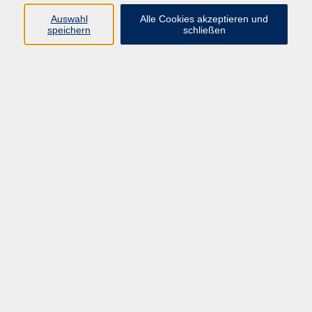
Auswahl
Alle Cookies akzeptieren und
Programm
speichern
schließen
Gesellschaft
Kultur
Gesundheit
Sprachen
Deutsch & Integration
Beruf & Digitalisierung
vhs business
junge vhs
vhs.online
Außenstellen
Newsletter