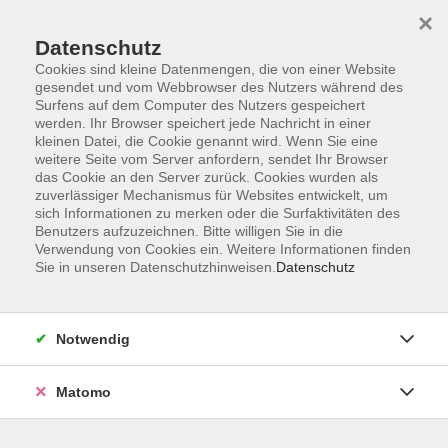
×
Datenschutz
Cookies sind kleine Datenmengen, die von einer Website
gesendet und vom Webbrowser des Nutzers während des
Surfens auf dem Computer des Nutzers gespeichert
werden. Ihr Browser speichert jede Nachricht in einer
kleinen Datei, die Cookie genannt wird. Wenn Sie eine
Skip to main content
weitere Seite vom Server anfordern, sendet Ihr Browser
das Cookie an den Server zurück. Cookies wurden als
Der Kurs konnte nicht gefunden werden.
zuverlässiger Mechanismus für Websites entwickelt, um
sich Informationen zu merken oder die Surfaktivitäten des
Benutzers aufzuzeichnen. Bitte willigen Sie in die
Verwendung von Cookies ein. Weitere Informationen finden
Sie in unseren Datenschutzhinweisen.
Datenschutz
AGB
Datenschutzerklärung
Notwendig
Impressum
Widerrufsbelehrung
Matomo
Widerruf