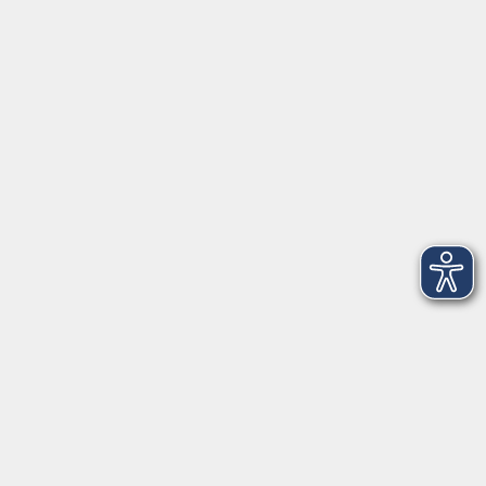
91154 Roth
09174 4749-40
integration@vhs-roth.de
Öffnungszeiten
Montag
09:00 - 12:00 + 14:00 - 16:00
Dienstag
09:00 - 12:00 + 14:00 - 16:00
Mittwoch
geschlossen
Donnerstag
09:00 - 12:00 + 14:00 - 16:00
Freitag
09:00 - 12:00
Öffnungszeiten