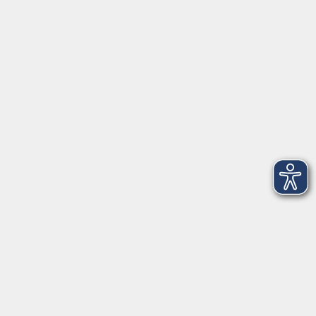
91154 Roth
09174 4749-40
integration@vhs-roth.de
Öffnungszeiten
Montag
09:00 - 12:00 + 14:00 - 16:00
Dienstag
09:00 - 12:00 + 14:00 - 16:00
Mittwoch
geschlossen
Donnerstag
09:00 - 12:00 + 14:00 - 16:00
Freitag
09:00 - 12:00
Öffnungszeiten