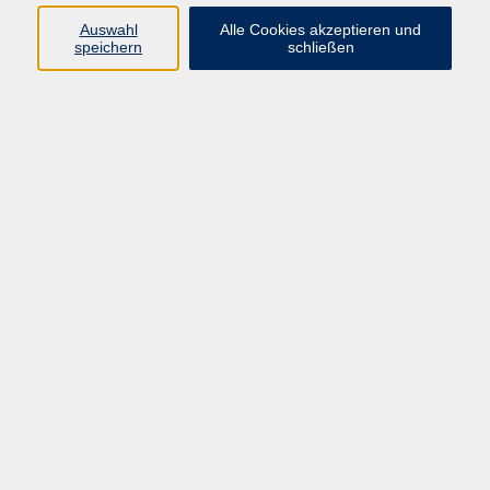
Auswahl
Alle Cookies akzeptieren und
Programm
speichern
schließen
Gesellschaft
Kultur
Gesundheit
Sprachen
Deutsch & Integration
Beruf & Digitalisierung
vhs business
junge vhs
vhs.online
Außenstellen
Newsletter