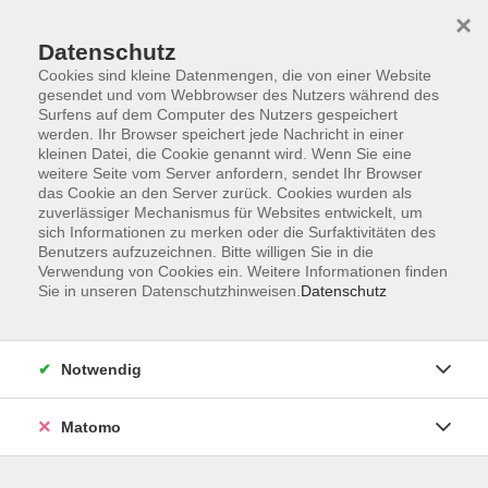
×
Datenschutz
Cookies sind kleine Datenmengen, die von einer Website
gesendet und vom Webbrowser des Nutzers während des
Surfens auf dem Computer des Nutzers gespeichert
werden. Ihr Browser speichert jede Nachricht in einer
kleinen Datei, die Cookie genannt wird. Wenn Sie eine
Skip to main content
weitere Seite vom Server anfordern, sendet Ihr Browser
das Cookie an den Server zurück. Cookies wurden als
Der Kurs konnte nicht gefunden werden.
zuverlässiger Mechanismus für Websites entwickelt, um
sich Informationen zu merken oder die Surfaktivitäten des
Benutzers aufzuzeichnen. Bitte willigen Sie in die
Verwendung von Cookies ein. Weitere Informationen finden
Sie in unseren Datenschutzhinweisen.
Datenschutz
AGB
Datenschutzerklärung
Notwendig
Impressum
Widerrufsbelehrung
Matomo
Widerruf