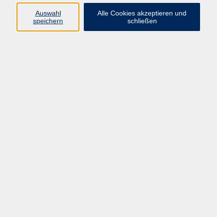
Auswahl
Alle Cookies akzeptieren und
Programm
speichern
schließen
Gesellschaft
Kultur
Gesundheit
Sprachen
Deutsch & Integration
Beruf & Digitalisierung
vhs business
junge vhs
vhs.online
Außenstellen
Newsletter