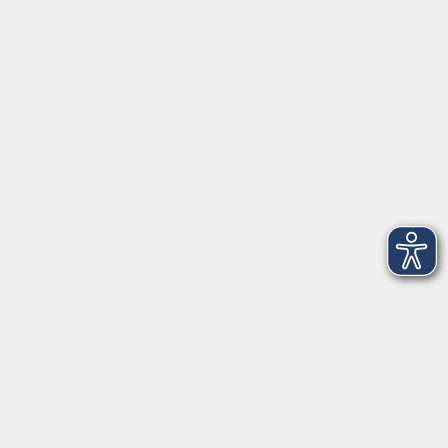
91154 Roth
09174 4749-40
integration@vhs-roth.de
Öffnungszeiten
Montag
09:00 - 12:00 + 14:00 - 16:00
Dienstag
09:00 - 12:00 + 14:00 - 16:00
Mittwoch
geschlossen
Donnerstag
09:00 - 12:00 + 14:00 - 16:00
Freitag
09:00 - 12:00
Öffnungszeiten