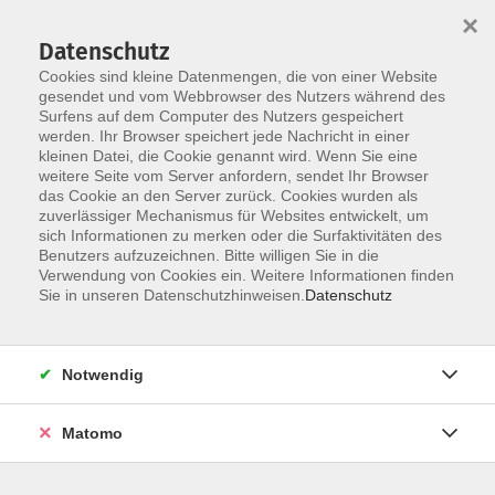
×
Datenschutz
Cookies sind kleine Datenmengen, die von einer Website
gesendet und vom Webbrowser des Nutzers während des
Surfens auf dem Computer des Nutzers gespeichert
werden. Ihr Browser speichert jede Nachricht in einer
kleinen Datei, die Cookie genannt wird. Wenn Sie eine
Skip to main content
weitere Seite vom Server anfordern, sendet Ihr Browser
das Cookie an den Server zurück. Cookies wurden als
Der Kurs konnte nicht gefunden werden.
zuverlässiger Mechanismus für Websites entwickelt, um
sich Informationen zu merken oder die Surfaktivitäten des
Benutzers aufzuzeichnen. Bitte willigen Sie in die
Verwendung von Cookies ein. Weitere Informationen finden
Sie in unseren Datenschutzhinweisen.
Datenschutz
AGB
Datenschutzerklärung
Notwendig
Impressum
Widerrufsbelehrung
Matomo
Widerruf