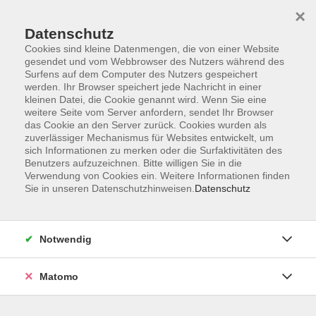
×
Datenschutz
Cookies sind kleine Datenmengen, die von einer Website
gesendet und vom Webbrowser des Nutzers während des
Surfens auf dem Computer des Nutzers gespeichert
werden. Ihr Browser speichert jede Nachricht in einer
kleinen Datei, die Cookie genannt wird. Wenn Sie eine
Skip to main content
weitere Seite vom Server anfordern, sendet Ihr Browser
das Cookie an den Server zurück. Cookies wurden als
Der Kurs konnte nicht gefunden werden.
zuverlässiger Mechanismus für Websites entwickelt, um
sich Informationen zu merken oder die Surfaktivitäten des
Benutzers aufzuzeichnen. Bitte willigen Sie in die
Verwendung von Cookies ein. Weitere Informationen finden
Sie in unseren Datenschutzhinweisen.
Datenschutz
AGB
Datenschutzerklärung
Notwendig
Impressum
Widerrufsbelehrung
Matomo
Widerruf