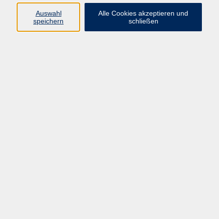
Auswahl
Alle Cookies akzeptieren und
Programm
speichern
schließen
Gesellschaft
Kultur
Gesundheit
Sprachen
Deutsch & Integration
Beruf & Digitalisierung
vhs business
junge vhs
vhs.online
Außenstellen
Newsletter