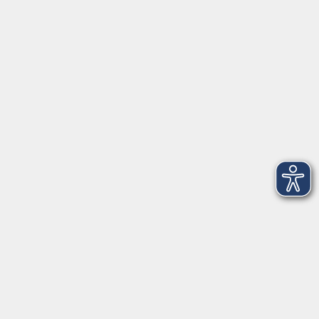
91154 Roth
09174 4749-40
integration@vhs-roth.de
Öffnungszeiten
Montag
09:00 - 12:00 + 14:00 - 16:00
Dienstag
09:00 - 12:00 + 14:00 - 16:00
Mittwoch
geschlossen
Donnerstag
09:00 - 12:00 + 14:00 - 16:00
Freitag
09:00 - 12:00
Öffnungszeiten