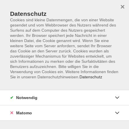
×
Datenschutz
Cookies sind kleine Datenmengen, die von einer Website
gesendet und vom Webbrowser des Nutzers während des
Surfens auf dem Computer des Nutzers gespeichert
werden. Ihr Browser speichert jede Nachricht in einer
kleinen Datei, die Cookie genannt wird. Wenn Sie eine
Skip to main content
weitere Seite vom Server anfordern, sendet Ihr Browser
das Cookie an den Server zurück. Cookies wurden als
Der Kurs konnte nicht gefunden werden.
zuverlässiger Mechanismus für Websites entwickelt, um
sich Informationen zu merken oder die Surfaktivitäten des
Benutzers aufzuzeichnen. Bitte willigen Sie in die
Verwendung von Cookies ein. Weitere Informationen finden
Sie in unseren Datenschutzhinweisen.
Datenschutz
AGB
Datenschutzerklärung
Notwendig
Impressum
Widerrufsbelehrung
Matomo
Widerruf