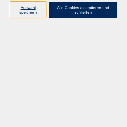
Auswahl
Alle Cookies akzeptieren und
Programm
speichern
schließen
Gesellschaft
Kultur
Gesundheit
Sprachen
Deutsch & Integration
Beruf & Digitalisierung
vhs business
junge vhs
vhs.online
Außenstellen
Newsletter