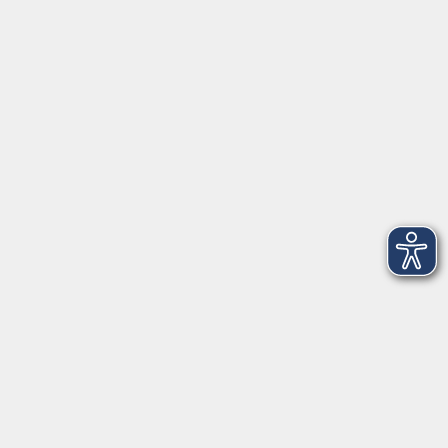
91154 Roth
09174 4749-40
integration@vhs-roth.de
Öffnungszeiten
Montag
09:00 - 12:00 + 14:00 - 16:00
Dienstag
09:00 - 12:00 + 14:00 - 16:00
Mittwoch
geschlossen
Donnerstag
09:00 - 12:00 + 14:00 - 16:00
Freitag
09:00 - 12:00
Öffnungszeiten