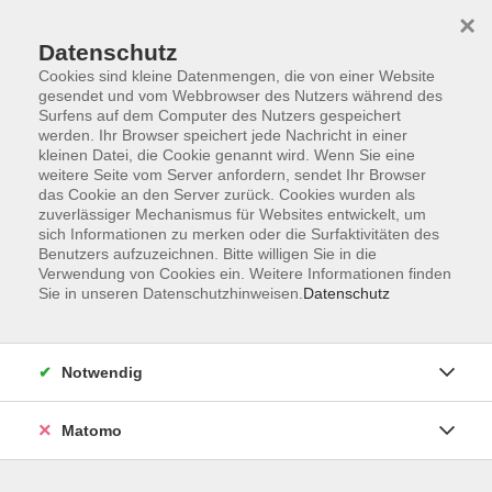
×
Datenschutz
Cookies sind kleine Datenmengen, die von einer Website
gesendet und vom Webbrowser des Nutzers während des
Surfens auf dem Computer des Nutzers gespeichert
werden. Ihr Browser speichert jede Nachricht in einer
kleinen Datei, die Cookie genannt wird. Wenn Sie eine
Skip to main content
weitere Seite vom Server anfordern, sendet Ihr Browser
das Cookie an den Server zurück. Cookies wurden als
Der Kurs konnte nicht gefunden werden.
zuverlässiger Mechanismus für Websites entwickelt, um
sich Informationen zu merken oder die Surfaktivitäten des
Benutzers aufzuzeichnen. Bitte willigen Sie in die
Verwendung von Cookies ein. Weitere Informationen finden
Sie in unseren Datenschutzhinweisen.
Datenschutz
AGB
Datenschutzerklärung
Notwendig
Impressum
Widerrufsbelehrung
Matomo
Widerruf