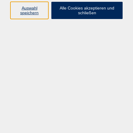
Auswahl
Alle Cookies akzeptieren und
Programm
speichern
schließen
Gesellschaft
Kultur
Gesundheit
Sprachen
Deutsch & Integration
Beruf & Digitalisierung
vhs business
junge vhs
vhs.online
Außenstellen
Newsletter