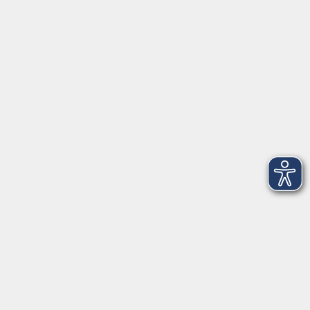
91154 Roth
09174 4749-40
integration@vhs-roth.de
Öffnungszeiten
Montag
09:00 - 12:00 + 14:00 - 16:00
Dienstag
09:00 - 12:00 + 14:00 - 16:00
Mittwoch
geschlossen
Donnerstag
09:00 - 12:00 + 14:00 - 16:00
Freitag
09:00 - 12:00
Öffnungszeiten