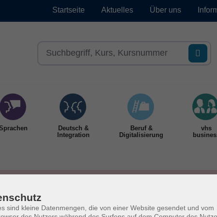
Startseite
Aktuelles
Über uns
Infor
Sprachen
Deutsch &
Beruf &
vhs
Integration
Digitalisierung
busines
enschutz
s sind kleine Datenmengen, die von einer Website gesendet und vom
owser des Nutzers während des Surfens auf dem Computer des Nutze