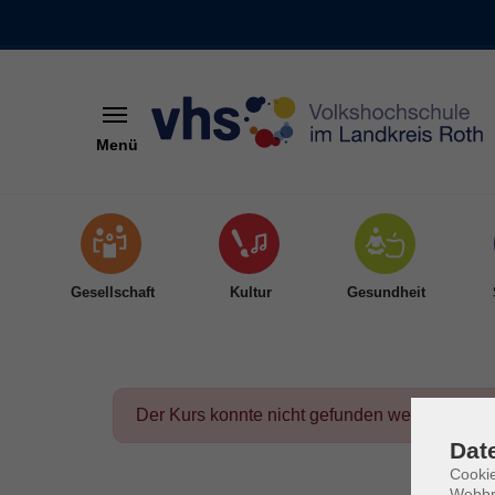
Menü
Skip to main content
Gesellschaft
Kultur
Gesundheit
Der Kurs konnte nicht gefunden werden.
Dat
Cookie
Webbr