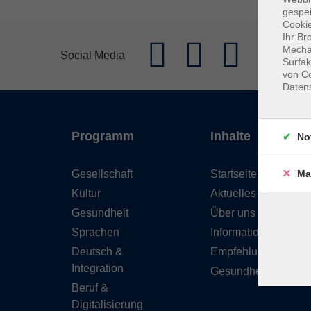
gespei
Cookie
Ihr Br
Mechan
Social Media
Surfak
von Co
Daten
Programm
Inhalte
No
Gesellschaft
Startseite
Ma
Kultur
Aktuelles
Gesundheit
Über uns
Sprachen
Informationen
Deutsch &
Empfehlungen
Integration
Gesundheitskurse
Beruf &
Digitalisierung