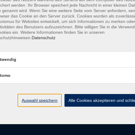
chert werden. Ihr Browser speichert jede Nachricht in einer kleinen Dat
 genannt wird. Wenn Sie eine weitere Seite vom Server anfordern, se
owser das Cookie an den Server zurück. Cookies wurden als zuverlässi
ismus für Websites entwickelt, um sich Informationen zu merken oder
AGB
Datenschutzerkl
tivitäten des Benutzers aufzuzeichnen. Bitte willigen Sie in die Verwen
okies ein. Weitere Informationen finden Sie in unseren
schutzhinweisen.
Datenschutz
vhs im Landkreis Roth
Öffnungsz
twendig
tomo
Maria-Dorothea-Straße 8
Montag
91161 Hilpoltstein
Dienstag
Mittwoch
info@vhs-roth.de
Donnerstag
Auswahl speichern
Alle Cookies akzeptieren und schl
Freitag
Tel: 09174 4749 0
Fax: 09174 4749 50