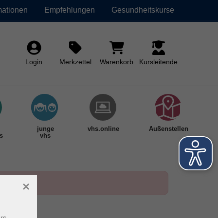
mationen
Empfehlungen
Gesundheitskurse
Login
Merkzettel
Warenkorb
Kursleitende
junge
vhs.online
Außenstellen
s
vhs
×
rs