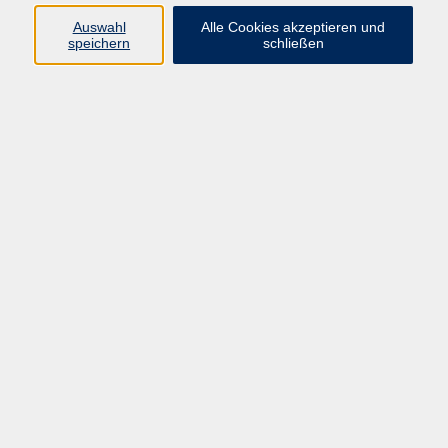
Auswahl
Alle Cookies akzeptieren und
Programm
speichern
schließen
Gesellschaft
Kultur
Gesundheit
Sprachen
Deutsch & Integration
Beruf & Digitalisierung
vhs business
junge vhs
vhs.online
Außenstellen
Newsletter