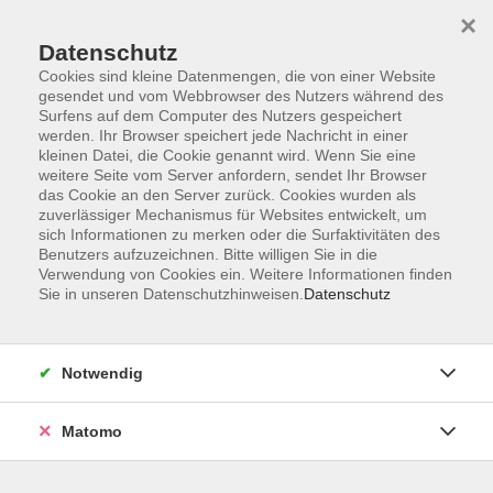
×
Datenschutz
Cookies sind kleine Datenmengen, die von einer Website
gesendet und vom Webbrowser des Nutzers während des
Surfens auf dem Computer des Nutzers gespeichert
werden. Ihr Browser speichert jede Nachricht in einer
kleinen Datei, die Cookie genannt wird. Wenn Sie eine
Skip to main content
weitere Seite vom Server anfordern, sendet Ihr Browser
das Cookie an den Server zurück. Cookies wurden als
Der Kurs konnte nicht gefunden werden.
zuverlässiger Mechanismus für Websites entwickelt, um
sich Informationen zu merken oder die Surfaktivitäten des
Benutzers aufzuzeichnen. Bitte willigen Sie in die
Verwendung von Cookies ein. Weitere Informationen finden
Sie in unseren Datenschutzhinweisen.
Datenschutz
AGB
Datenschutzerklärung
Notwendig
Impressum
Widerrufsbelehrung
Matomo
Widerruf