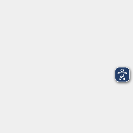
91154 Roth
09174 4749-40
integration@vhs-roth.de
Öffnungszeiten
Montag
09:00 - 12:00 + 14:00 - 16:00
Dienstag
09:00 - 12:00 + 14:00 - 16:00
Mittwoch
geschlossen
Donnerstag
09:00 - 12:00 + 14:00 - 16:00
Freitag
09:00 - 12:00
Öffnungszeiten