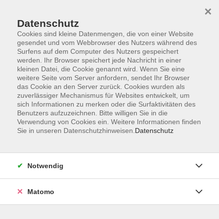
×
Datenschutz
Cookies sind kleine Datenmengen, die von einer Website
gesendet und vom Webbrowser des Nutzers während des
Surfens auf dem Computer des Nutzers gespeichert
werden. Ihr Browser speichert jede Nachricht in einer
kleinen Datei, die Cookie genannt wird. Wenn Sie eine
Skip to main content
weitere Seite vom Server anfordern, sendet Ihr Browser
das Cookie an den Server zurück. Cookies wurden als
Der Kurs konnte nicht gefunden werden.
zuverlässiger Mechanismus für Websites entwickelt, um
sich Informationen zu merken oder die Surfaktivitäten des
Benutzers aufzuzeichnen. Bitte willigen Sie in die
Verwendung von Cookies ein. Weitere Informationen finden
Sie in unseren Datenschutzhinweisen.
Datenschutz
AGB
Datenschutzerklärung
Notwendig
Impressum
Widerrufsbelehrung
Matomo
Widerruf