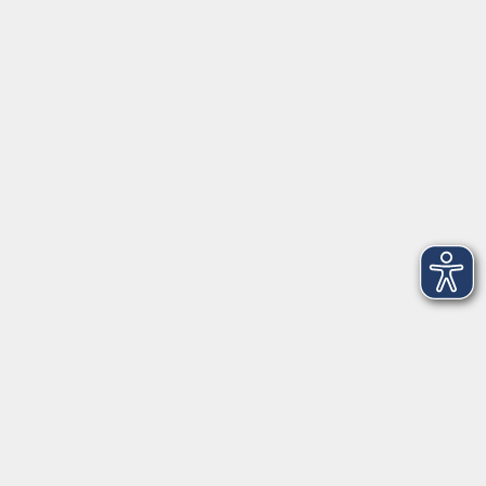
91154 Roth
09174 4749-40
integration@vhs-roth.de
Öffnungszeiten
Montag
09:00 - 12:00 + 14:00 - 16:00
Dienstag
09:00 - 12:00 + 14:00 - 16:00
Mittwoch
geschlossen
Donnerstag
09:00 - 12:00 + 14:00 - 16:00
Freitag
09:00 - 12:00
Öffnungszeiten