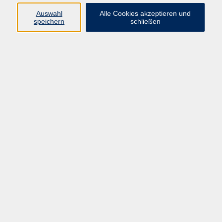
Auswahl
Alle Cookies akzeptieren und
Programm
speichern
schließen
Gesellschaft
Kultur
Gesundheit
Sprachen
Deutsch & Integration
Beruf & Digitalisierung
vhs business
junge vhs
vhs.online
Außenstellen
Newsletter