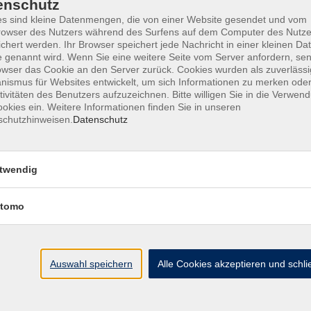
enschutz
s sind kleine Datenmengen, die von einer Website gesendet und vom
owser des Nutzers während des Surfens auf dem Computer des Nutze
chert werden. Ihr Browser speichert jede Nachricht in einer kleinen Dat
 genannt wird. Wenn Sie eine weitere Seite vom Server anfordern, se
owser das Cookie an den Server zurück. Cookies wurden als zuverlässi
ismus für Websites entwickelt, um sich Informationen zu merken oder
tivitäten des Benutzers aufzuzeichnen. Bitte willigen Sie in die Verwen
okies ein. Weitere Informationen finden Sie in unseren
schutzhinweisen.
Datenschutz
Ort / Raum
twendig
 – 19:00 Uhr
Gymnasium, Parkplatz
tomo
 – 19:00 Uhr
Gymnasium, Parkplatz
19:00 Uhr
Gymnasium, Parkplatz
Auswahl speichern
Alle Cookies akzeptieren und schl
19:00 Uhr
Gymnasium, Parkplatz