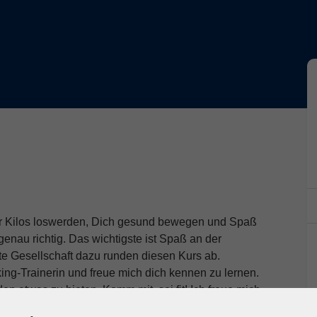
aar Kilos loswerden, Dich gesund bewegen und Spaß
enau richtig. Das wichtigste ist Spaß an der
te Gesellschaft dazu runden diesen Kurs ab.
lking-Trainerin und freue mich dich kennen zu lernen.
en etwas zu bieten. Komm mit, sei fit! Ich freue mich