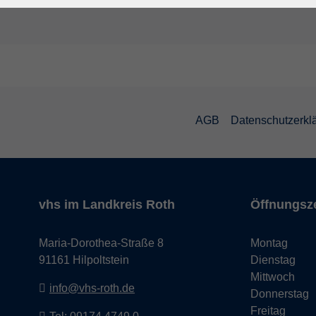
AGB
Datenschutzerkl
vhs im Landkreis Roth
Öffnungsz
Maria-Dorothea-Straße 8
Montag
91161 Hilpoltstein
Dienstag
Mittwoch
info@vhs-roth.de
Donnerstag
Freitag