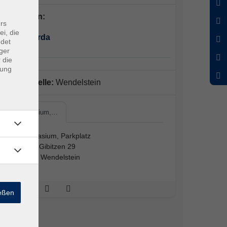
Dozent*in:
rs
ei, die
Ulla Quarda
ndet
ger
 die
dung
Außenstelle:
Wendelstein
Gymnasium,…
Gymnasium, Parkplatz
In der Gibitzen 29
90530 Wendelstein
ießen