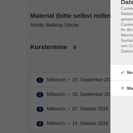
Dat
Cookie
Webbr
Material (bitte selbst mitbringen):
gespei
Cookie
Nordic-Walking-Stöcke
Ihr Br
Mechan
Surfak
Kurstermine
von Co
9
Daten
No
Mittwoch
•
23. September 2026
•
17:30
1
Ma
Mittwoch
•
30. September 2026
•
17:30
2
Mittwoch
•
07. Oktober 2026
•
17:30 – 
3
Mittwoch
•
14. Oktober 2026
•
17:30 – 
4