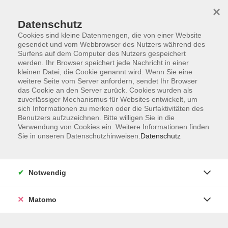
×
Datenschutz
Cookies sind kleine Datenmengen, die von einer Website
gesendet und vom Webbrowser des Nutzers während des
Surfens auf dem Computer des Nutzers gespeichert
werden. Ihr Browser speichert jede Nachricht in einer
kleinen Datei, die Cookie genannt wird. Wenn Sie eine
Skip to main content
weitere Seite vom Server anfordern, sendet Ihr Browser
das Cookie an den Server zurück. Cookies wurden als
Der Kurs konnte nicht gefunden werden.
zuverlässiger Mechanismus für Websites entwickelt, um
sich Informationen zu merken oder die Surfaktivitäten des
Benutzers aufzuzeichnen. Bitte willigen Sie in die
Verwendung von Cookies ein. Weitere Informationen finden
Sie in unseren Datenschutzhinweisen.
Datenschutz
AGB
Datenschutzerklärung
Notwendig
Impressum
Widerrufsbelehrung
Matomo
Widerruf