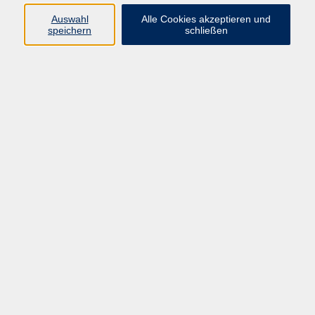
Auswahl
Alle Cookies akzeptieren und
Programm
speichern
schließen
Gesellschaft
Kultur
Gesundheit
Sprachen
Deutsch & Integration
Beruf & Digitalisierung
vhs business
junge vhs
vhs.online
Außenstellen
Newsletter