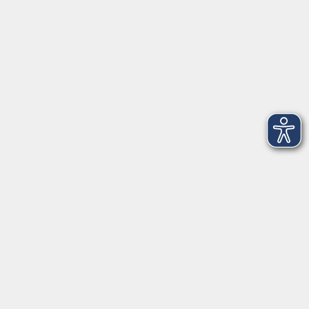
Maria-Dorothea-Straße 8
91161 Hilpoltstein
info@vhs-roth.de
Tel: 09174 4749 0
Fax: 09174 4749 50
Integrationsbüro
Seckendorffschloss
Hilpoltsteiner Straße 2a
91154 Roth
09174 4749-40
integration@vhs-roth.de