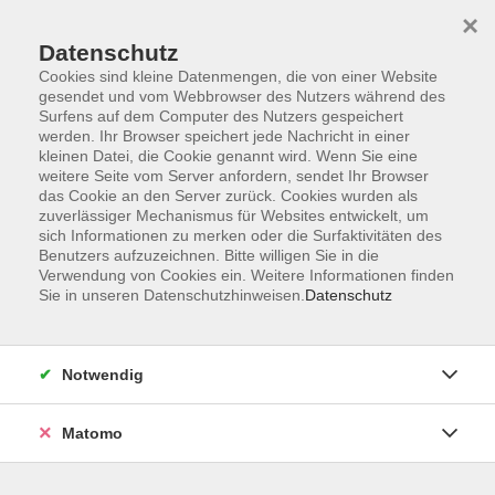
×
Datenschutz
Cookies sind kleine Datenmengen, die von einer Website
gesendet und vom Webbrowser des Nutzers während des
Surfens auf dem Computer des Nutzers gespeichert
werden. Ihr Browser speichert jede Nachricht in einer
kleinen Datei, die Cookie genannt wird. Wenn Sie eine
Skip to main content
weitere Seite vom Server anfordern, sendet Ihr Browser
das Cookie an den Server zurück. Cookies wurden als
zuverlässiger Mechanismus für Websites entwickelt, um
sich Informationen zu merken oder die Surfaktivitäten des
Benutzers aufzuzeichnen. Bitte willigen Sie in die
Verwendung von Cookies ein. Weitere Informationen finden
Sie in unseren Datenschutzhinweisen.
Datenschutz
Sie sind hier:
Notwendig
Gesundheit
Matomo
Ganzheitliches Körpertraining
Dein Weg zu mehr Fitness, Beweglichkeit und
Wohlbefinden