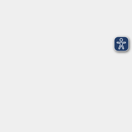
91161 Hilpoltstein
info@vhs-roth.de
Tel: 09174 4749 0
Fax: 09174 4749 50
Integrationsbüro
Seckendorffschloss
Hilpoltsteiner Straße 2a
91154 Roth
09174 4749-40
integration@vhs-roth.de
Öffnungszeiten