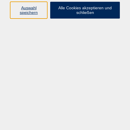
Auswahl
Alle Cookies akzeptieren und
Tu deinem Körper etwas Gutes! In diesem Kurs
speichern
schließen
stärken wir gezielt unsere Muskulatur, verbessern die
Beweglichkeit und schenken unserem Körper neue
Stabilität. Ein erfrischender Ausgleich zum stressigen
Alltag – für alle, die Spaß an der Bewegung haben
oder wieder fitter werden möchten. Das Beste zum
Schluss: Jede Einheit endet mit einer wohltuenden
Entspannungsübung.
Material (bitte selbst mitbringen):
Turnschuhe, Matte, 1-2 Kissen, Decke, dicke Socken,
Getränk
57,00 €
Gebühr