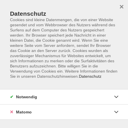
×
Datenschutz
Cookies sind kleine Datenmengen, die von einer Website
gesendet und vom Webbrowser des Nutzers während des
Surfens auf dem Computer des Nutzers gespeichert
werden. Ihr Browser speichert jede Nachricht in einer
kleinen Datei, die Cookie genannt wird. Wenn Sie eine
Skip to main content
weitere Seite vom Server anfordern, sendet Ihr Browser
das Cookie an den Server zurück. Cookies wurden als
Der Kurs konnte nicht gefunden werden.
zuverlässiger Mechanismus für Websites entwickelt, um
sich Informationen zu merken oder die Surfaktivitäten des
Benutzers aufzuzeichnen. Bitte willigen Sie in die
Verwendung von Cookies ein. Weitere Informationen finden
Sie in unseren Datenschutzhinweisen.
Datenschutz
AGB
Datenschutzerklärung
Notwendig
Impressum
Widerrufsbelehrung
Matomo
Widerruf