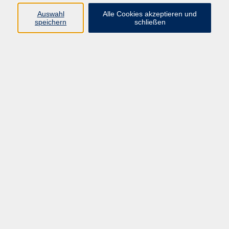
Auswahl
Alle Cookies akzeptieren und
Programm
speichern
schließen
Gesellschaft
Kultur
Gesundheit
Sprachen
Deutsch & Integration
Beruf & Digitalisierung
vhs business
junge vhs
vhs.online
Außenstellen
Newsletter