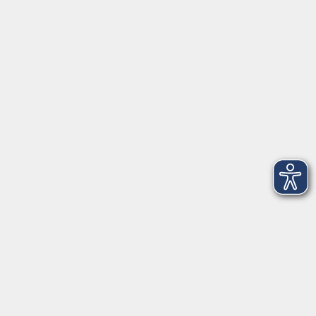
91154 Roth
09174 4749-40
integration@vhs-roth.de
Öffnungszeiten
Montag
09:00 - 12:00 + 14:00 - 16:00
Dienstag
09:00 - 12:00 + 14:00 - 16:00
Mittwoch
geschlossen
Donnerstag
09:00 - 12:00 + 14:00 - 16:00
Freitag
09:00 - 12:00
Öffnungszeiten