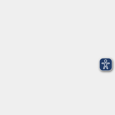
91154 Roth
09174 4749-40
integration@vhs-roth.de
Öffnungszeiten
Montag
09:00 - 12:00 + 14:00 - 16:00
Dienstag
09:00 - 12:00 + 14:00 - 16:00
Mittwoch
geschlossen
Donnerstag
09:00 - 12:00 + 14:00 - 16:00
Freitag
09:00 - 12:00
Öffnungszeiten