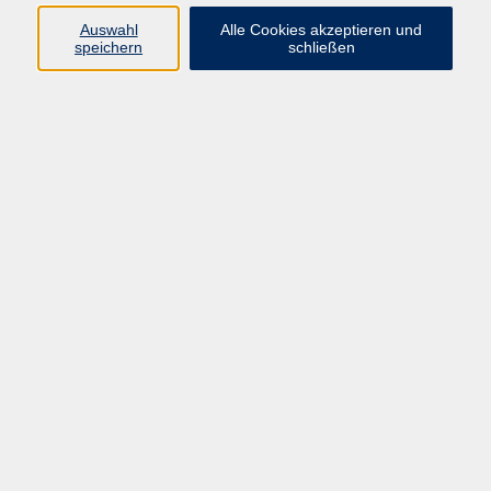
Auswahl
Alle Cookies akzeptieren und
Programm
speichern
schließen
Gesellschaft
Kultur
Gesundheit
Sprachen
Deutsch & Integration
Beruf & Digitalisierung
vhs business
junge vhs
vhs.online
Außenstellen
Newsletter