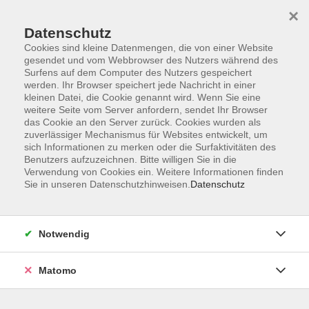
×
Datenschutz
Cookies sind kleine Datenmengen, die von einer Website
gesendet und vom Webbrowser des Nutzers während des
Surfens auf dem Computer des Nutzers gespeichert
werden. Ihr Browser speichert jede Nachricht in einer
kleinen Datei, die Cookie genannt wird. Wenn Sie eine
Skip to main content
weitere Seite vom Server anfordern, sendet Ihr Browser
das Cookie an den Server zurück. Cookies wurden als
Der Kurs konnte nicht gefunden werden.
zuverlässiger Mechanismus für Websites entwickelt, um
sich Informationen zu merken oder die Surfaktivitäten des
Benutzers aufzuzeichnen. Bitte willigen Sie in die
Verwendung von Cookies ein. Weitere Informationen finden
Sie in unseren Datenschutzhinweisen.
Datenschutz
AGB
Datenschutzerklärung
Notwendig
Impressum
Widerrufsbelehrung
Matomo
Widerruf