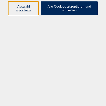
Auswahl
Alle Cookies akzeptieren und
Programm
speichern
schließen
Gesellschaft
Kultur
Gesundheit
Sprachen
Deutsch & Integration
Beruf & Digitalisierung
vhs business
junge vhs
vhs.online
Außenstellen
Newsletter