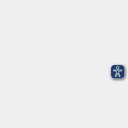
91154 Roth
09174 4749-40
integration@vhs-roth.de
Öffnungszeiten
Montag
09:00 - 12:00 + 14:00 - 16:00
Dienstag
09:00 - 12:00 + 14:00 - 16:00
Mittwoch
geschlossen
Donnerstag
09:00 - 12:00 + 14:00 - 16:00
Freitag
09:00 - 12:00
Öffnungszeiten