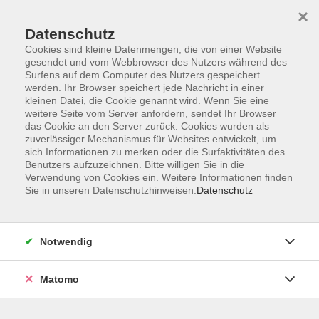
×
Datenschutz
Cookies sind kleine Datenmengen, die von einer Website
gesendet und vom Webbrowser des Nutzers während des
Surfens auf dem Computer des Nutzers gespeichert
werden. Ihr Browser speichert jede Nachricht in einer
kleinen Datei, die Cookie genannt wird. Wenn Sie eine
Skip to main content
weitere Seite vom Server anfordern, sendet Ihr Browser
das Cookie an den Server zurück. Cookies wurden als
Der Kurs konnte nicht gefunden werden.
zuverlässiger Mechanismus für Websites entwickelt, um
sich Informationen zu merken oder die Surfaktivitäten des
Benutzers aufzuzeichnen. Bitte willigen Sie in die
Verwendung von Cookies ein. Weitere Informationen finden
Sie in unseren Datenschutzhinweisen.
Datenschutz
AGB
Datenschutzerklärung
Notwendig
Impressum
Widerrufsbelehrung
Matomo
Widerruf