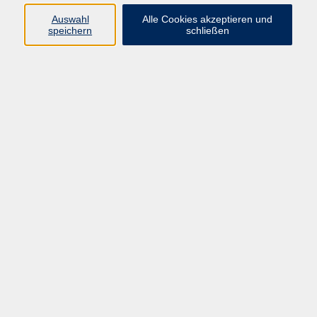
Auswahl
Alle Cookies akzeptieren und
Programm
speichern
schließen
Gesellschaft
Kultur
Gesundheit
Sprachen
Deutsch & Integration
Beruf & Digitalisierung
vhs business
junge vhs
vhs.online
Außenstellen
Newsletter