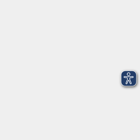
91154 Roth
09174 4749-40
integration@vhs-roth.de
Öffnungszeiten
Montag
09:00 - 12:00 + 14:00 - 16:00
Dienstag
09:00 - 12:00 + 14:00 - 16:00
Mittwoch
geschlossen
Donnerstag
09:00 - 12:00 + 14:00 - 16:00
Freitag
09:00 - 12:00
Öffnungszeiten