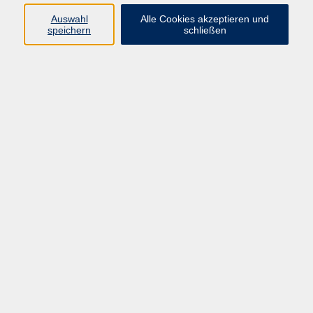
Auswahl
Alle Cookies akzeptieren und
Programm
speichern
schließen
Gesellschaft
Kultur
Gesundheit
Sprachen
Deutsch & Integration
Beruf & Digitalisierung
vhs business
junge vhs
vhs.online
Außenstellen
Newsletter