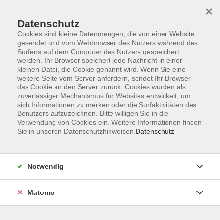
×
Datenschutz
Cookies sind kleine Datenmengen, die von einer Website
gesendet und vom Webbrowser des Nutzers während des
Surfens auf dem Computer des Nutzers gespeichert
werden. Ihr Browser speichert jede Nachricht in einer
kleinen Datei, die Cookie genannt wird. Wenn Sie eine
Skip to main content
weitere Seite vom Server anfordern, sendet Ihr Browser
das Cookie an den Server zurück. Cookies wurden als
Der Kurs konnte nicht gefunden werden.
zuverlässiger Mechanismus für Websites entwickelt, um
sich Informationen zu merken oder die Surfaktivitäten des
Benutzers aufzuzeichnen. Bitte willigen Sie in die
Verwendung von Cookies ein. Weitere Informationen finden
Sie in unseren Datenschutzhinweisen.
Datenschutz
AGB
Datenschutzerklärung
Notwendig
Impressum
Widerrufsbelehrung
Matomo
Widerruf