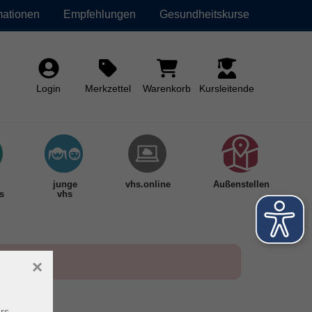
mationen
Empfehlungen
Gesundheitskurse
Login
Merkzettel
Warenkorb
Kursleitende
junge
vhs.online
Außenstellen
s
vhs
×
rs