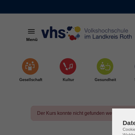
Menü
Skip to main content
Gesellschaft
Kultur
Gesundheit
Der Kurs konnte nicht gefunden werden.
Dat
Cookie
Webbr