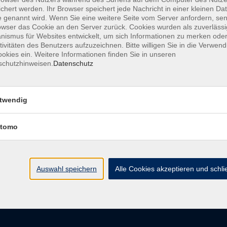
chert werden. Ihr Browser speichert jede Nachricht in einer kleinen Dat
 genannt wird. Wenn Sie eine weitere Seite vom Server anfordern, se
owser das Cookie an den Server zurück. Cookies wurden als zuverlässi
ismus für Websites entwickelt, um sich Informationen zu merken oder
AGB
Datenschutzerkl
tivitäten des Benutzers aufzuzeichnen. Bitte willigen Sie in die Verwen
okies ein. Weitere Informationen finden Sie in unseren
schutzhinweisen.
Datenschutz
vhs im Landkreis Roth
Öffnungsz
twendig
tomo
Maria-Dorothea-Straße 8
Montag
91161 Hilpoltstein
Dienstag
Mittwoch
info@vhs-roth.de
Donnerstag
Auswahl speichern
Alle Cookies akzeptieren und schl
Freitag
Tel: 09174 4749 0
Fax: 09174 4749 50