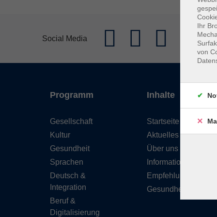
gespei
Cookie
Ihr Br
Mechan
Social Media
Surfak
von Co
Daten
Programm
Inhalte
No
Gesellschaft
Startseite
Ma
Kultur
Aktuelles
Gesundheit
Über uns
Sprachen
Informationen
Deutsch &
Empfehlungen
Integration
Gesundheitskurse
Beruf &
Digitalisierung