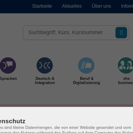
Startseite
Aktuelles
Über uns
Infor
Sprachen
Deutsch &
Beruf &
vhs
Integration
Digitalisierung
busines
enschutz
s sind kleine Datenmengen, die von einer Website gesendet und vom
owser des Nutzers während des Surfens auf dem Computer des Nutze