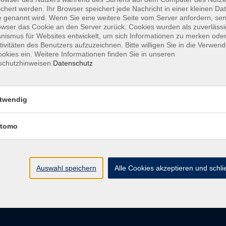
chert werden. Ihr Browser speichert jede Nachricht in einer kleinen Dat
 genannt wird. Wenn Sie eine weitere Seite vom Server anfordern, se
owser das Cookie an den Server zurück. Cookies wurden als zuverlässi
ismus für Websites entwickelt, um sich Informationen zu merken oder
AGB
Datenschutzerkl
tivitäten des Benutzers aufzuzeichnen. Bitte willigen Sie in die Verwen
okies ein. Weitere Informationen finden Sie in unseren
schutzhinweisen.
Datenschutz
vhs im Landkreis Roth
Öffnungsz
twendig
tomo
Maria-Dorothea-Straße 8
Montag
91161 Hilpoltstein
Dienstag
Mittwoch
info@vhs-roth.de
Donnerstag
Auswahl speichern
Alle Cookies akzeptieren und schl
Freitag
Tel: 09174 4749 0
Fax: 09174 4749 50