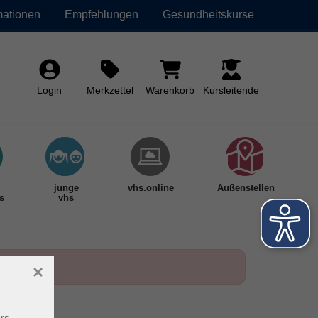
mationen
Empfehlungen
Gesundheitskurse
Login
Merkzettel
Warenkorb
Kursleitende
junge
vhs.online
Außenstellen
s
vhs
×
rs