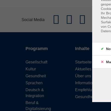
gespei
Cookie
Ihr Br
Mechan
Social Media
Surfak
von Co
Daten
Programm
Inhalte
No
Gesellschaft
Startseite
Ma
Kultur
Aktuelles
Gesundheit
Über uns
Sprachen
Informationen
Deutsch &
Empfehlungen
Integration
Gesundheitskurse
Beruf &
Digitalisierung