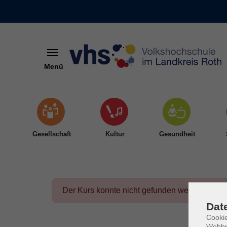
Menü
Skip to main content
Gesellschaft
Kultur
Gesundheit
Der Kurs konnte nicht gefunden werden.
Dat
Cookie
Webbr