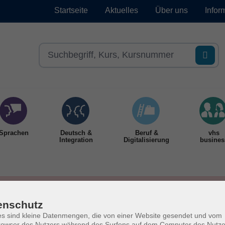
Startseite
Aktuelles
Über uns
Infor
Sprachen
Deutsch &
Beruf &
vhs
Integration
Digitalisierung
busines
enschutz
s sind kleine Datenmengen, die von einer Website gesendet und vom
owser des Nutzers während des Surfens auf dem Computer des Nutze