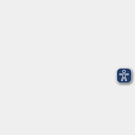
91154 Roth
09174 4749-40
integration@vhs-roth.de
Öffnungszeiten
Montag
09:00 - 12:00 + 14:00 - 16:00
Dienstag
09:00 - 12:00 + 14:00 - 16:00
Mittwoch
geschlossen
Donnerstag
09:00 - 12:00 + 14:00 - 16:00
Freitag
09:00 - 12:00
Öffnungszeiten