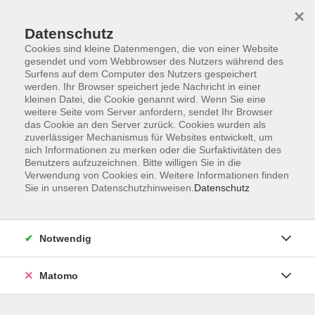
×
Datenschutz
Cookies sind kleine Datenmengen, die von einer Website
gesendet und vom Webbrowser des Nutzers während des
Surfens auf dem Computer des Nutzers gespeichert
werden. Ihr Browser speichert jede Nachricht in einer
kleinen Datei, die Cookie genannt wird. Wenn Sie eine
Skip to main content
weitere Seite vom Server anfordern, sendet Ihr Browser
das Cookie an den Server zurück. Cookies wurden als
Der Kurs konnte nicht gefunden werden.
zuverlässiger Mechanismus für Websites entwickelt, um
sich Informationen zu merken oder die Surfaktivitäten des
Benutzers aufzuzeichnen. Bitte willigen Sie in die
Verwendung von Cookies ein. Weitere Informationen finden
Sie in unseren Datenschutzhinweisen.
Datenschutz
AGB
Datenschutzerklärung
Notwendig
Impressum
Widerrufsbelehrung
Matomo
Widerruf