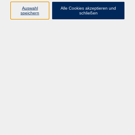
Auswahl
Alle Cookies akzeptieren und
Programm
speichern
schließen
Gesellschaft
Kultur
Gesundheit
Sprachen
Deutsch & Integration
Beruf & Digitalisierung
vhs business
junge vhs
vhs.online
Außenstellen
Newsletter