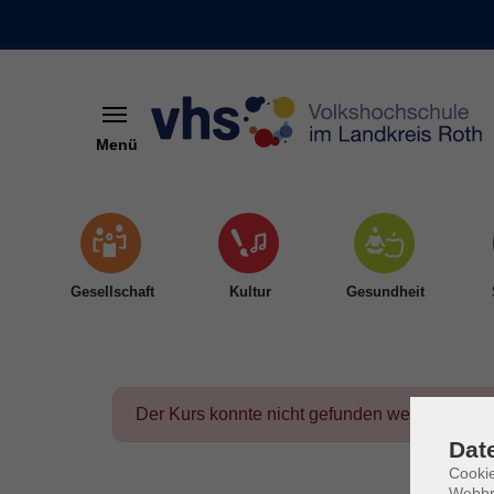
Menü
Skip to main content
Gesellschaft
Kultur
Gesundheit
Der Kurs konnte nicht gefunden werden.
Dat
Cookie
Webbr