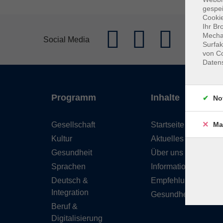
gespei
Cookie
Ihr Br
Mechan
Social Media
Surfak
von Co
Daten
Programm
Inhalte
No
Gesellschaft
Startseite
Ma
Kultur
Aktuelles
Gesundheit
Über uns
Sprachen
Informationen
Deutsch &
Empfehlungen
Integration
Gesundheitskurse
Beruf &
Digitalisierung