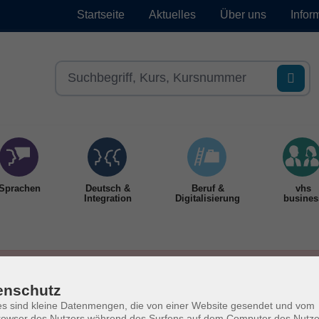
Startseite
Aktuelles
Über uns
Infor
Sprachen
Deutsch &
Beruf &
vhs
Integration
Digitalisierung
busines
enschutz
s sind kleine Datenmengen, die von einer Website gesendet und vom
owser des Nutzers während des Surfens auf dem Computer des Nutze