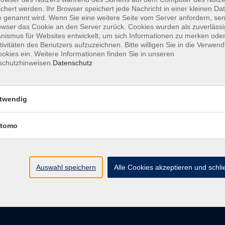
chert werden. Ihr Browser speichert jede Nachricht in einer kleinen Dat
 genannt wird. Wenn Sie eine weitere Seite vom Server anfordern, se
owser das Cookie an den Server zurück. Cookies wurden als zuverlässi
ismus für Websites entwickelt, um sich Informationen zu merken oder
AGB
Datenschutzerkl
tivitäten des Benutzers aufzuzeichnen. Bitte willigen Sie in die Verwen
okies ein. Weitere Informationen finden Sie in unseren
schutzhinweisen.
Datenschutz
vhs im Landkreis Roth
Öffnungsz
twendig
tomo
Maria-Dorothea-Straße 8
Montag
91161 Hilpoltstein
Dienstag
Mittwoch
info@vhs-roth.de
Donnerstag
Auswahl speichern
Alle Cookies akzeptieren und schl
Freitag
Tel: 09174 4749 0
Fax: 09174 4749 50