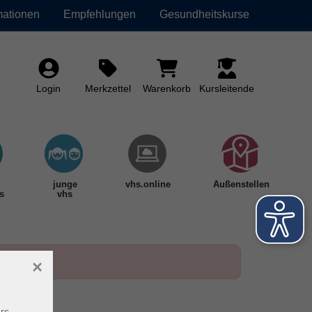
mationen
Empfehlungen
Gesundheitskurse
Login
Merkzettel
Warenkorb
Kursleitende
junge
vhs.online
Außenstellen
s
vhs
×
rs