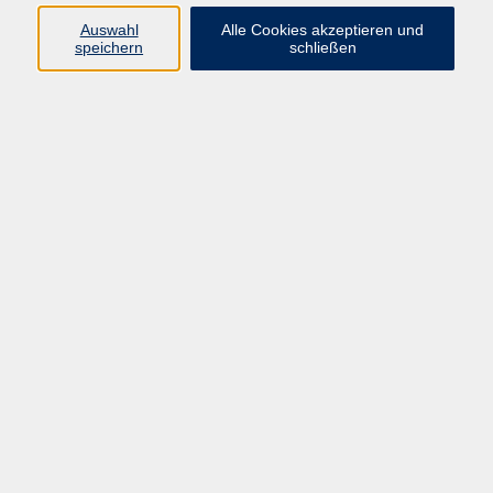
Auswahl
Alle Cookies akzeptieren und
Programm
speichern
schließen
Gesellschaft
Kultur
Gesundheit
Sprachen
Deutsch & Integration
Beruf & Digitalisierung
vhs business
junge vhs
vhs.online
Außenstellen
Newsletter