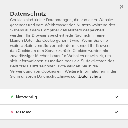
×
Datenschutz
Cookies sind kleine Datenmengen, die von einer Website
gesendet und vom Webbrowser des Nutzers während des
Surfens auf dem Computer des Nutzers gespeichert
werden. Ihr Browser speichert jede Nachricht in einer
kleinen Datei, die Cookie genannt wird. Wenn Sie eine
Skip to main content
weitere Seite vom Server anfordern, sendet Ihr Browser
das Cookie an den Server zurück. Cookies wurden als
Der Kurs konnte nicht gefunden werden.
zuverlässiger Mechanismus für Websites entwickelt, um
sich Informationen zu merken oder die Surfaktivitäten des
Benutzers aufzuzeichnen. Bitte willigen Sie in die
Verwendung von Cookies ein. Weitere Informationen finden
Sie in unseren Datenschutzhinweisen.
Datenschutz
AGB
Datenschutzerklärung
Notwendig
Impressum
Widerrufsbelehrung
Matomo
Widerruf