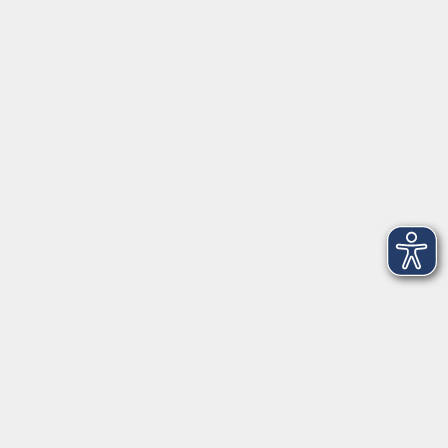
91154 Roth
09174 4749-40
integration@vhs-roth.de
Öffnungszeiten
Montag
09:00 - 12:00 + 14:00 - 16:00
Dienstag
09:00 - 12:00 + 14:00 - 16:00
Mittwoch
geschlossen
Donnerstag
09:00 - 12:00 + 14:00 - 16:00
Freitag
09:00 - 12:00
Öffnungszeiten