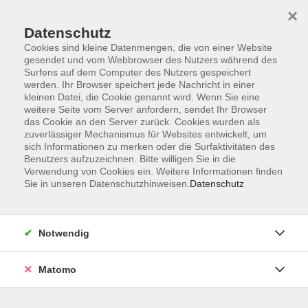
×
Datenschutz
Cookies sind kleine Datenmengen, die von einer Website
gesendet und vom Webbrowser des Nutzers während des
Surfens auf dem Computer des Nutzers gespeichert
werden. Ihr Browser speichert jede Nachricht in einer
kleinen Datei, die Cookie genannt wird. Wenn Sie eine
Skip to main content
weitere Seite vom Server anfordern, sendet Ihr Browser
das Cookie an den Server zurück. Cookies wurden als
Der Kurs konnte nicht gefunden werden.
zuverlässiger Mechanismus für Websites entwickelt, um
sich Informationen zu merken oder die Surfaktivitäten des
Benutzers aufzuzeichnen. Bitte willigen Sie in die
Verwendung von Cookies ein. Weitere Informationen finden
Sie in unseren Datenschutzhinweisen.
Datenschutz
AGB
Datenschutzerklärung
Notwendig
Impressum
Widerrufsbelehrung
Matomo
Widerruf