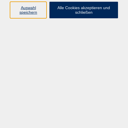
Auswahl
Alle Cookies akzeptieren und
Programm
speichern
schließen
Gesellschaft
Kultur
Gesundheit
Sprachen
Deutsch & Integration
Beruf & Digitalisierung
vhs business
junge vhs
vhs.online
Außenstellen
Newsletter