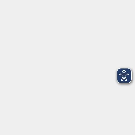
91154 Roth
09174 4749-40
integration@vhs-roth.de
Öffnungszeiten
Montag
09:00 - 12:00 + 14:00 - 16:00
Dienstag
09:00 - 12:00 + 14:00 - 16:00
Mittwoch
geschlossen
Donnerstag
09:00 - 12:00 + 14:00 - 16:00
Freitag
09:00 - 12:00
Öffnungszeiten