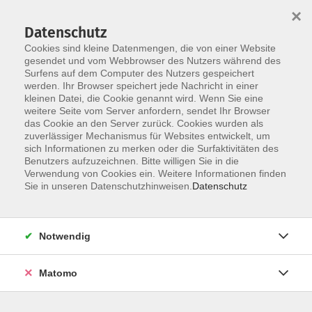
×
Datenschutz
Cookies sind kleine Datenmengen, die von einer Website
gesendet und vom Webbrowser des Nutzers während des
Surfens auf dem Computer des Nutzers gespeichert
werden. Ihr Browser speichert jede Nachricht in einer
kleinen Datei, die Cookie genannt wird. Wenn Sie eine
Skip to main content
weitere Seite vom Server anfordern, sendet Ihr Browser
das Cookie an den Server zurück. Cookies wurden als
Der Kurs konnte nicht gefunden werden.
zuverlässiger Mechanismus für Websites entwickelt, um
sich Informationen zu merken oder die Surfaktivitäten des
Benutzers aufzuzeichnen. Bitte willigen Sie in die
Verwendung von Cookies ein. Weitere Informationen finden
Sie in unseren Datenschutzhinweisen.
Datenschutz
AGB
Datenschutzerklärung
Notwendig
Impressum
Widerrufsbelehrung
Matomo
Widerruf