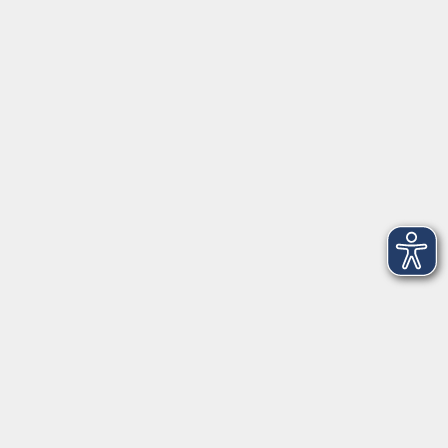
91154 Roth
09174 4749-40
integration@vhs-roth.de
Öffnungszeiten
Montag
09:00 - 12:00 + 14:00 - 16:00
Dienstag
09:00 - 12:00 + 14:00 - 16:00
Mittwoch
geschlossen
Donnerstag
09:00 - 12:00 + 14:00 - 16:00
Freitag
09:00 - 12:00
Öffnungszeiten