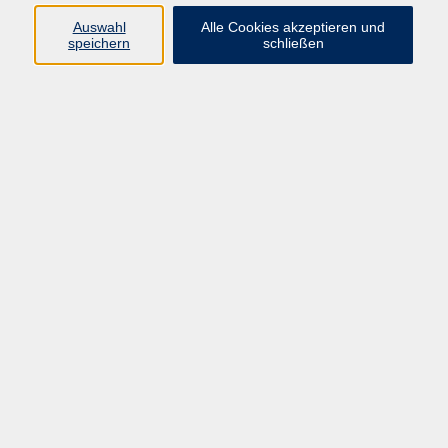
Auswahl
Alle Cookies akzeptieren und
Programm
speichern
schließen
Gesellschaft
Kultur
Gesundheit
Sprachen
Deutsch & Integration
Beruf & Digitalisierung
vhs business
junge vhs
vhs.online
Außenstellen
Newsletter