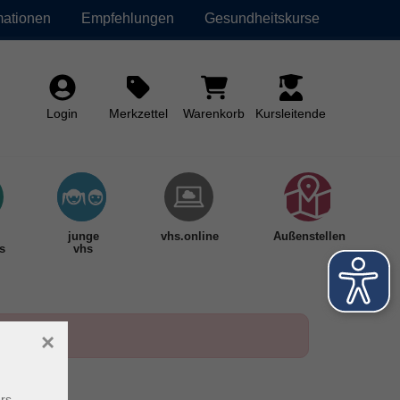
mationen
Empfehlungen
Gesundheitskurse
Login
Merkzettel
Warenkorb
Kursleitende
junge
vhs.online
Außenstellen
s
vhs
×
rs