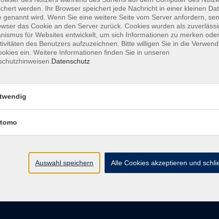
chert werden. Ihr Browser speichert jede Nachricht in einer kleinen Dat
 genannt wird. Wenn Sie eine weitere Seite vom Server anfordern, se
owser das Cookie an den Server zurück. Cookies wurden als zuverlässi
ismus für Websites entwickelt, um sich Informationen zu merken oder
AGB
Datenschutzerkl
tivitäten des Benutzers aufzuzeichnen. Bitte willigen Sie in die Verwen
okies ein. Weitere Informationen finden Sie in unseren
schutzhinweisen.
Datenschutz
vhs im Landkreis Roth
Öffnungsz
twendig
tomo
Maria-Dorothea-Straße 8
Montag
91161 Hilpoltstein
Dienstag
Mittwoch
info@vhs-roth.de
Donnerstag
Auswahl speichern
Alle Cookies akzeptieren und schl
Freitag
Tel: 09174 4749 0
Fax: 09174 4749 50