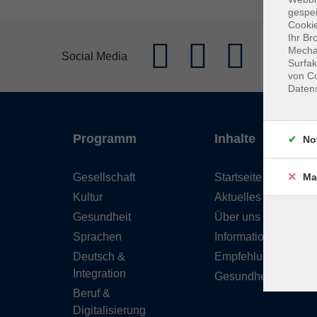
gespei
Cookie
Ihr Br
Mechan
Social Media
Surfak
von Co
Daten
Programm
Inhalte
No
Gesellschaft
Startseite
Ma
Kultur
Aktuelles
Gesundheit
Über uns
Sprachen
Informationen
Deutsch &
Empfehlungen
Integration
Gesundheitskurse
Beruf &
Digitalisierung