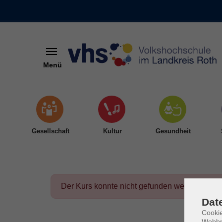
Menü
Skip to main content
Gesellschaft
Kultur
Gesundheit
Der Kurs konnte nicht gefunden werden.
Dat
Cookie
Webbr