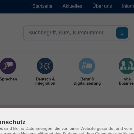
Startseite
Aktuelles
Über uns
Infor
Sprachen
Deutsch &
Beruf &
vhs
Integration
Digitalisierung
busines
enschutz
s sind kleine Datenmengen, die von einer Website gesendet und vom
owser des Nutzers während des Surfens auf dem Computer des Nutze