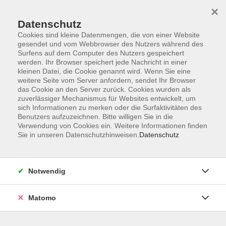
×
Datenschutz
Cookies sind kleine Datenmengen, die von einer Website
gesendet und vom Webbrowser des Nutzers während des
Surfens auf dem Computer des Nutzers gespeichert
werden. Ihr Browser speichert jede Nachricht in einer
kleinen Datei, die Cookie genannt wird. Wenn Sie eine
Skip to main content
weitere Seite vom Server anfordern, sendet Ihr Browser
das Cookie an den Server zurück. Cookies wurden als
zuverlässiger Mechanismus für Websites entwickelt, um
sich Informationen zu merken oder die Surfaktivitäten des
Benutzers aufzuzeichnen. Bitte willigen Sie in die
Verwendung von Cookies ein. Weitere Informationen finden
Sie in unseren Datenschutzhinweisen.
Datenschutz
Sie sind hier:
Notwendig
Gesundheit
Matomo
Afterwork-Entspannung – Auszeit in der
Natur
Wald-Gesundheitstraining für Körper und Seele