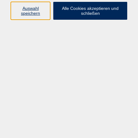
Auswahl
Alle Cookies akzeptieren und
Fühlst Du Dich nach einem langen Arbeitstag
speichern
schließen
ausgelaugt?
Brauchst Du frische Luft, Ruhe und einen Moment nur
für Dich?
Dann ist dieses 90-minütige Afterwork-Wald-
Gesundheitstraining genau das Richtige für Dich.
Gemeinsam tauchen wir ein in die entspannende
Atmosphäre des Waldes, schalten ab vom Alltag und
tanken neue Energie.
Mit einfachen Achtsamkeits- und
Entspannungsübungen kommst Du zur Ruhe und
stärkst dabei ganz nebenbei Dein Wohlbefinden.
Was Dich erwartet:
Kurze, wirksame Übungen zur Entspannung