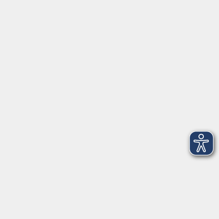
vhs im Landkreis Roth
Maria-Dorothea-Straße 8
91161 Hilpoltstein
info@vhs-roth.de
Tel: 09174 4749 0
Fax: 09174 4749 50
Integrationsbüro
Seckendorffschloss
Hilpoltsteiner Straße 2a
91154 Roth
09174 4749-40