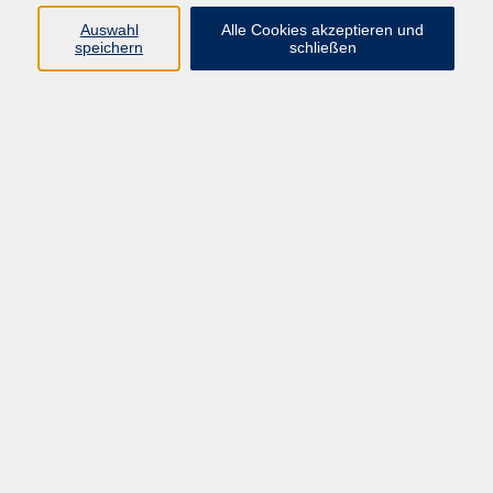
Auswahl
Alle Cookies akzeptieren und
Programm
speichern
schließen
Gesellschaft
Kultur
Gesundheit
Sprachen
Deutsch & Integration
Beruf & Digitalisierung
vhs business
junge vhs
vhs.online
Außenstellen
Newsletter