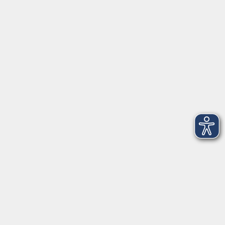
91154 Roth
09174 4749-40
integration@vhs-roth.de
Öffnungszeiten
Montag
09:00 - 12:00 + 14:00 - 16:00
Dienstag
09:00 - 12:00 + 14:00 - 16:00
Mittwoch
geschlossen
Donnerstag
09:00 - 12:00 + 14:00 - 16:00
Freitag
09:00 - 12:00
Öffnungszeiten