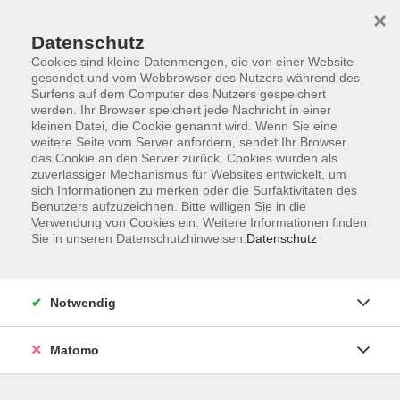
×
Datenschutz
Cookies sind kleine Datenmengen, die von einer Website
gesendet und vom Webbrowser des Nutzers während des
Surfens auf dem Computer des Nutzers gespeichert
werden. Ihr Browser speichert jede Nachricht in einer
kleinen Datei, die Cookie genannt wird. Wenn Sie eine
Skip to main content
weitere Seite vom Server anfordern, sendet Ihr Browser
das Cookie an den Server zurück. Cookies wurden als
Der Kurs konnte nicht gefunden werden.
zuverlässiger Mechanismus für Websites entwickelt, um
sich Informationen zu merken oder die Surfaktivitäten des
Benutzers aufzuzeichnen. Bitte willigen Sie in die
Verwendung von Cookies ein. Weitere Informationen finden
Sie in unseren Datenschutzhinweisen.
Datenschutz
AGB
Datenschutzerklärung
Notwendig
Impressum
Widerrufsbelehrung
Matomo
Widerruf