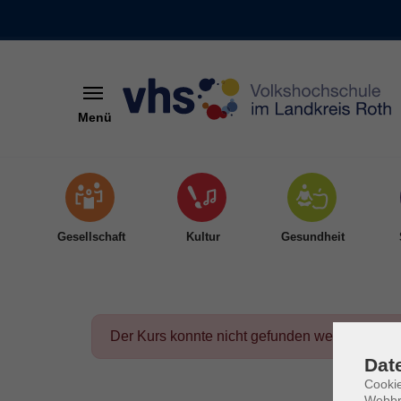
Menü
Skip to main content
Gesellschaft
Kultur
Gesundheit
Der Kurs konnte nicht gefunden werden.
Dat
Cookie
Webbr