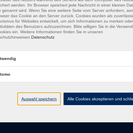
chert werden. Ihr Browser speichert jede Nachricht in einer kleinen Dat
 genannt wird. Wenn Sie eine weitere Seite vom Server anfordern, se
owser das Cookie an den Server zurück. Cookies wurden als zuverlässi
ismus für Websites entwickelt, um sich Informationen zu merken oder
AGB
Datenschutzerkl
tivitäten des Benutzers aufzuzeichnen. Bitte willigen Sie in die Verwen
okies ein. Weitere Informationen finden Sie in unseren
schutzhinweisen.
Datenschutz
vhs im Landkreis Roth
Öffnungsz
twendig
tomo
Maria-Dorothea-Straße 8
Montag
91161 Hilpoltstein
Dienstag
Mittwoch
info@vhs-roth.de
Donnerstag
Auswahl speichern
Alle Cookies akzeptieren und schl
Freitag
Tel: 09174 4749 0
Fax: 09174 4749 50