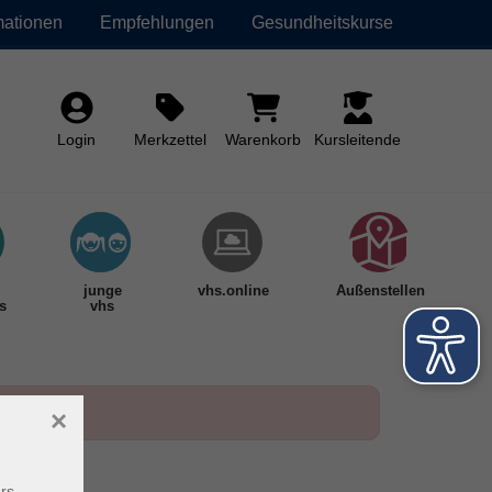
mationen
Empfehlungen
Gesundheitskurse
Login
Merkzettel
Warenkorb
Kursleitende
junge
vhs.online
Außenstellen
s
vhs
×
rs