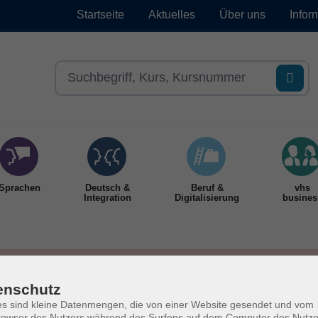
Startseite
Aktuelles
Über uns
Infor
Sprachen
Deutsch &
Beruf &
vhs
Integration
Digitalisierung
busines
enschutz
s sind kleine Datenmengen, die von einer Website gesendet und vom
owser des Nutzers während des Surfens auf dem Computer des Nutze