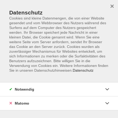
×
Datenschutz
Cookies sind kleine Datenmengen, die von einer Website
gesendet und vom Webbrowser des Nutzers während des
Surfens auf dem Computer des Nutzers gespeichert
werden. Ihr Browser speichert jede Nachricht in einer
kleinen Datei, die Cookie genannt wird. Wenn Sie eine
Skip to main content
weitere Seite vom Server anfordern, sendet Ihr Browser
das Cookie an den Server zurück. Cookies wurden als
Der Kurs konnte nicht gefunden werden.
zuverlässiger Mechanismus für Websites entwickelt, um
sich Informationen zu merken oder die Surfaktivitäten des
Benutzers aufzuzeichnen. Bitte willigen Sie in die
Verwendung von Cookies ein. Weitere Informationen finden
Sie in unseren Datenschutzhinweisen.
Datenschutz
AGB
Datenschutzerklärung
Notwendig
Impressum
Widerrufsbelehrung
Matomo
Widerruf