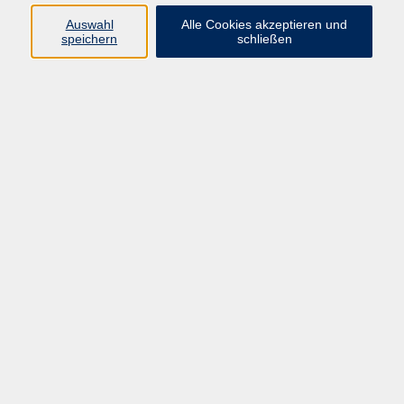
Auswahl
Alle Cookies akzeptieren und
Programm
speichern
schließen
Gesellschaft
Kultur
Gesundheit
Sprachen
Deutsch & Integration
Beruf & Digitalisierung
vhs business
junge vhs
vhs.online
Außenstellen
Newsletter