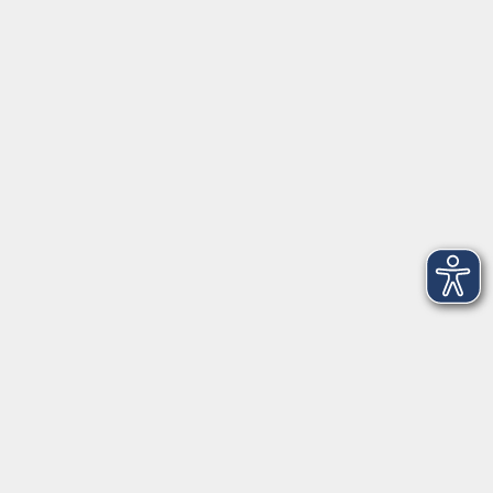
91154 Roth
09174 4749-40
integration@vhs-roth.de
Öffnungszeiten
Montag
09:00 - 12:00 + 14:00 - 16:00
Dienstag
09:00 - 12:00 + 14:00 - 16:00
Mittwoch
geschlossen
Donnerstag
09:00 - 12:00 + 14:00 - 16:00
Freitag
09:00 - 12:00
Öffnungszeiten