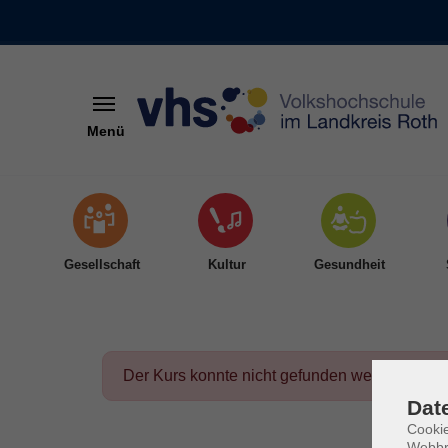
Menü
Skip to main content
Gesellschaft
Kultur
Gesundheit
Der Kurs konnte nicht gefunden werden.
Dat
Cookie
Webbr