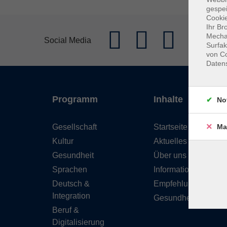
gespei
Cookie
Ihr Br
Mechan
Social Media
Surfak
von Co
Daten
Programm
Inhalte
No
Gesellschaft
Startseite
Ma
Kultur
Aktuelles
Gesundheit
Über uns
Sprachen
Informationen
Deutsch &
Empfehlungen
Integration
Gesundheitskurse
Beruf &
Digitalisierung