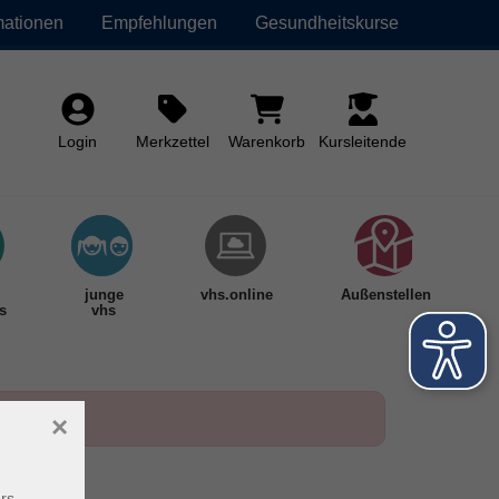
mationen
Empfehlungen
Gesundheitskurse
Login
Merkzettel
Warenkorb
Kursleitende
junge
vhs.online
Außenstellen
s
vhs
×
rs