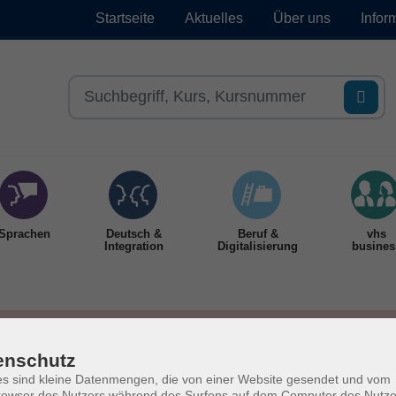
Startseite
Aktuelles
Über uns
Infor
Sprachen
Deutsch &
Beruf &
vhs
Integration
Digitalisierung
busines
enschutz
s sind kleine Datenmengen, die von einer Website gesendet und vom
owser des Nutzers während des Surfens auf dem Computer des Nutze