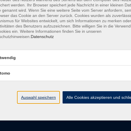
chert werden. Ihr Browser speichert jede Nachricht in einer kleinen Dat
 genannt wird. Wenn Sie eine weitere Seite vom Server anfordern, se
owser das Cookie an den Server zurück. Cookies wurden als zuverlässi
ismus für Websites entwickelt, um sich Informationen zu merken oder
AGB
Datenschutzerkl
tivitäten des Benutzers aufzuzeichnen. Bitte willigen Sie in die Verwen
okies ein. Weitere Informationen finden Sie in unseren
schutzhinweisen.
Datenschutz
vhs im Landkreis Roth
Öffnungsz
twendig
tomo
Maria-Dorothea-Straße 8
Montag
91161 Hilpoltstein
Dienstag
Mittwoch
info@vhs-roth.de
Donnerstag
Auswahl speichern
Alle Cookies akzeptieren und schl
Freitag
Tel: 09174 4749 0
Fax: 09174 4749 50