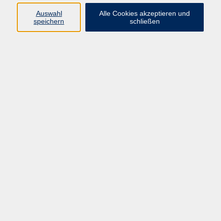
Auswahl
Alle Cookies akzeptieren und
Programm
speichern
schließen
Gesellschaft
Kultur
Gesundheit
Sprachen
Deutsch & Integration
Beruf & Digitalisierung
vhs business
junge vhs
vhs.online
Außenstellen
Newsletter