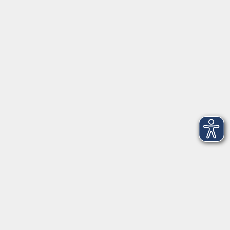
91154 Roth
09174 4749-40
integration@vhs-roth.de
Öffnungszeiten
Montag
09:00 - 12:00 + 14:00 - 16:00
Dienstag
09:00 - 12:00 + 14:00 - 16:00
Mittwoch
geschlossen
Donnerstag
09:00 - 12:00 + 14:00 - 16:00
Freitag
09:00 - 12:00
Öffnungszeiten