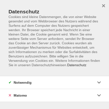
×
Datenschutz
Cookies sind kleine Datenmengen, die von einer Website
gesendet und vom Webbrowser des Nutzers während des
Surfens auf dem Computer des Nutzers gespeichert
werden. Ihr Browser speichert jede Nachricht in einer
kleinen Datei, die Cookie genannt wird. Wenn Sie eine
Skip to main content
weitere Seite vom Server anfordern, sendet Ihr Browser
das Cookie an den Server zurück. Cookies wurden als
Der Kurs konnte nicht gefunden werden.
zuverlässiger Mechanismus für Websites entwickelt, um
sich Informationen zu merken oder die Surfaktivitäten des
Benutzers aufzuzeichnen. Bitte willigen Sie in die
Verwendung von Cookies ein. Weitere Informationen finden
Sie in unseren Datenschutzhinweisen.
Datenschutz
AGB
Datenschutzerklärung
Notwendig
Impressum
Widerrufsbelehrung
Matomo
Widerruf