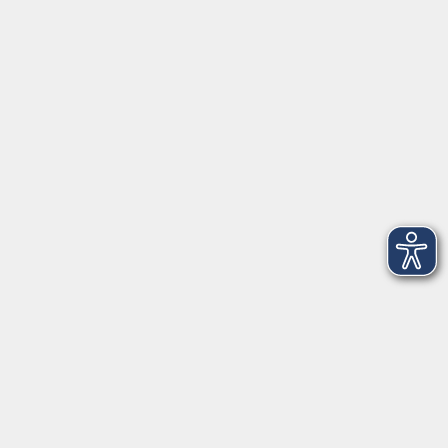
91154 Roth
09174 4749-40
integration@vhs-roth.de
Öffnungszeiten
Montag
09:00 - 12:00 + 14:00 - 16:00
Dienstag
09:00 - 12:00 + 14:00 - 16:00
Mittwoch
geschlossen
Donnerstag
09:00 - 12:00 + 14:00 - 16:00
Freitag
09:00 - 12:00
Öffnungszeiten