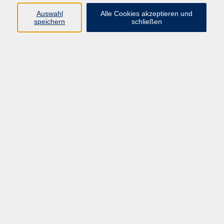
Auswahl
Alle Cookies akzeptieren und
Programm
speichern
schließen
Gesellschaft
Kultur
Gesundheit
Sprachen
Deutsch & Integration
Beruf & Digitalisierung
vhs business
junge vhs
vhs.online
Außenstellen
Newsletter