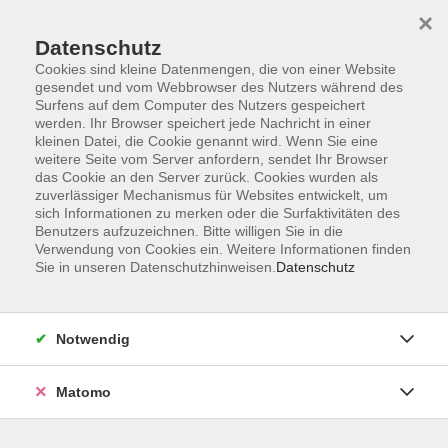
×
Datenschutz
Cookies sind kleine Datenmengen, die von einer Website
gesendet und vom Webbrowser des Nutzers während des
Surfens auf dem Computer des Nutzers gespeichert
werden. Ihr Browser speichert jede Nachricht in einer
kleinen Datei, die Cookie genannt wird. Wenn Sie eine
Skip to main content
weitere Seite vom Server anfordern, sendet Ihr Browser
das Cookie an den Server zurück. Cookies wurden als
Der Kurs konnte nicht gefunden werden.
zuverlässiger Mechanismus für Websites entwickelt, um
sich Informationen zu merken oder die Surfaktivitäten des
Benutzers aufzuzeichnen. Bitte willigen Sie in die
Verwendung von Cookies ein. Weitere Informationen finden
Sie in unseren Datenschutzhinweisen.
Datenschutz
AGB
Datenschutzerklärung
Notwendig
Impressum
Widerrufsbelehrung
Matomo
Widerruf