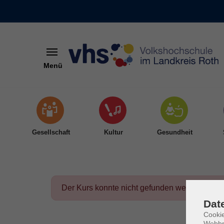
Menü
Skip to main content
Gesellschaft
Kultur
Gesundheit
Der Kurs konnte nicht gefunden werden.
Dat
Cookie
Webbr