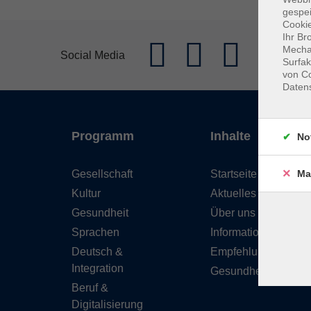
gespei
Cookie
Ihr Br
Mechan
Social Media
Surfak
von Co
Daten
Programm
Inhalte
No
Gesellschaft
Startseite
Ma
Kultur
Aktuelles
Gesundheit
Über uns
Sprachen
Informationen
Deutsch &
Empfehlungen
Integration
Gesundheitskurse
Beruf &
Digitalisierung