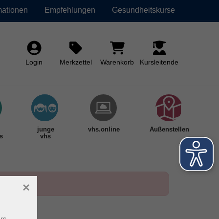
mationen
Empfehlungen
Gesundheitskurse
Login
Merkzettel
Warenkorb
Kursleitende
junge
vhs.online
Außenstellen
s
vhs
×
rs