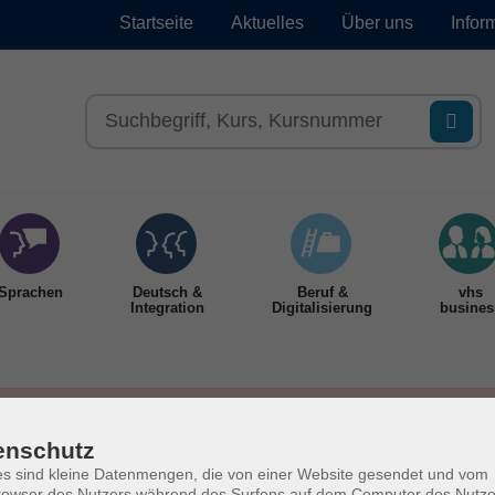
Startseite
Aktuelles
Über uns
Infor
Sprachen
Deutsch &
Beruf &
vhs
Integration
Digitalisierung
busines
enschutz
s sind kleine Datenmengen, die von einer Website gesendet und vom
owser des Nutzers während des Surfens auf dem Computer des Nutze