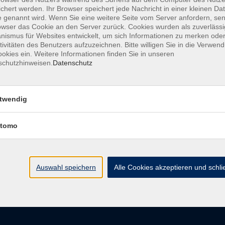
chert werden. Ihr Browser speichert jede Nachricht in einer kleinen Dat
 genannt wird. Wenn Sie eine weitere Seite vom Server anfordern, se
owser das Cookie an den Server zurück. Cookies wurden als zuverlässi
ismus für Websites entwickelt, um sich Informationen zu merken oder
AGB
Datenschutzerkl
tivitäten des Benutzers aufzuzeichnen. Bitte willigen Sie in die Verwen
okies ein. Weitere Informationen finden Sie in unseren
schutzhinweisen.
Datenschutz
vhs im Landkreis Roth
Öffnungsz
twendig
tomo
Maria-Dorothea-Straße 8
Montag
91161 Hilpoltstein
Dienstag
Mittwoch
info@vhs-roth.de
Donnerstag
Auswahl speichern
Alle Cookies akzeptieren und schl
Freitag
Tel: 09174 4749 0
Fax: 09174 4749 50