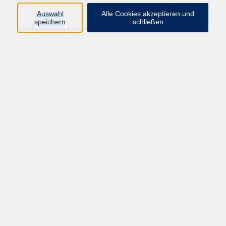
Auswahl
Alle Cookies akzeptieren und
Programm
speichern
schließen
Gesellschaft
Kultur
Gesundheit
Sprachen
Deutsch & Integration
Beruf & Digitalisierung
vhs business
junge vhs
vhs.online
Außenstellen
Newsletter