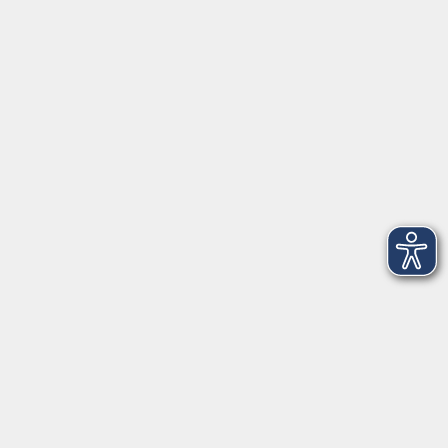
91154 Roth
09174 4749-40
integration@vhs-roth.de
Öffnungszeiten
Montag
09:00 - 12:00 + 14:00 - 16:00
Dienstag
09:00 - 12:00 + 14:00 - 16:00
Mittwoch
geschlossen
Donnerstag
09:00 - 12:00 + 14:00 - 16:00
Freitag
09:00 - 12:00
Öffnungszeiten