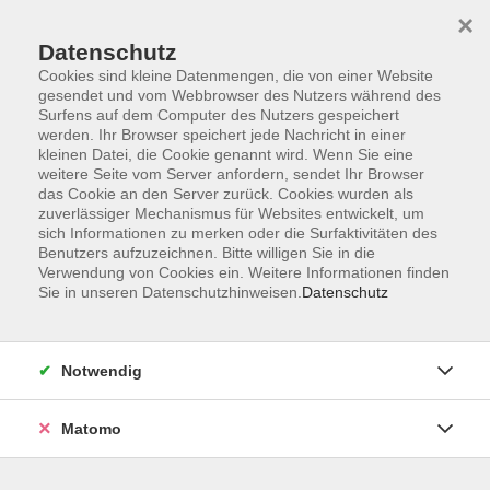
×
Datenschutz
Cookies sind kleine Datenmengen, die von einer Website
gesendet und vom Webbrowser des Nutzers während des
Surfens auf dem Computer des Nutzers gespeichert
werden. Ihr Browser speichert jede Nachricht in einer
kleinen Datei, die Cookie genannt wird. Wenn Sie eine
Skip to main content
weitere Seite vom Server anfordern, sendet Ihr Browser
das Cookie an den Server zurück. Cookies wurden als
Der Kurs konnte nicht gefunden werden.
zuverlässiger Mechanismus für Websites entwickelt, um
sich Informationen zu merken oder die Surfaktivitäten des
Benutzers aufzuzeichnen. Bitte willigen Sie in die
Verwendung von Cookies ein. Weitere Informationen finden
Sie in unseren Datenschutzhinweisen.
Datenschutz
AGB
Datenschutzerklärung
Notwendig
Impressum
Widerrufsbelehrung
Matomo
Widerruf