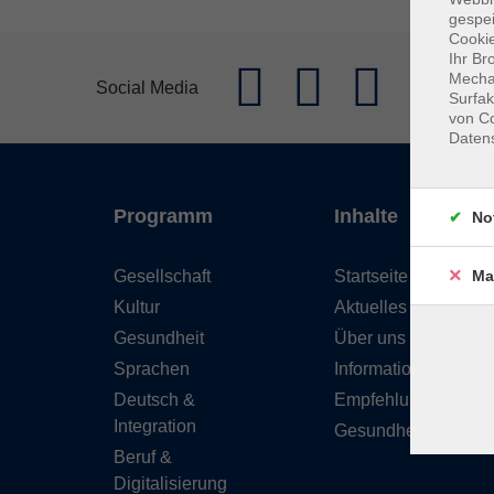
gespei
Cookie
Ihr Br
Mechan
Social Media
Surfak
von Co
Daten
Programm
Inhalte
No
Gesellschaft
Startseite
Ma
Kultur
Aktuelles
Gesundheit
Über uns
Sprachen
Informationen
Deutsch &
Empfehlungen
Integration
Gesundheitskurse
Beruf &
Digitalisierung