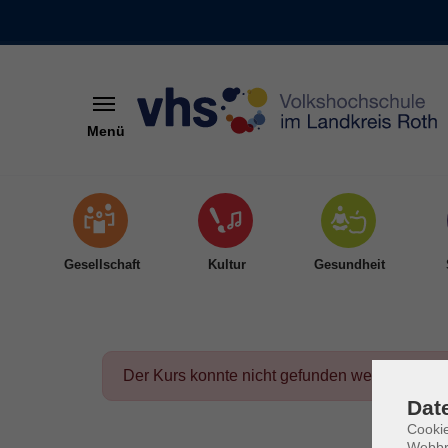
Menü
Skip to main content
Gesellschaft
Kultur
Gesundheit
Der Kurs konnte nicht gefunden werden.
Dat
Cookie
Webbr