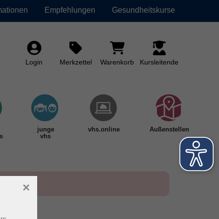
mationen
Empfehlungen
Gesundheitskurse
Login
Merkzettel
Warenkorb
Kursleitende
junge
vhs.online
Außenstellen
s
vhs
×
rs