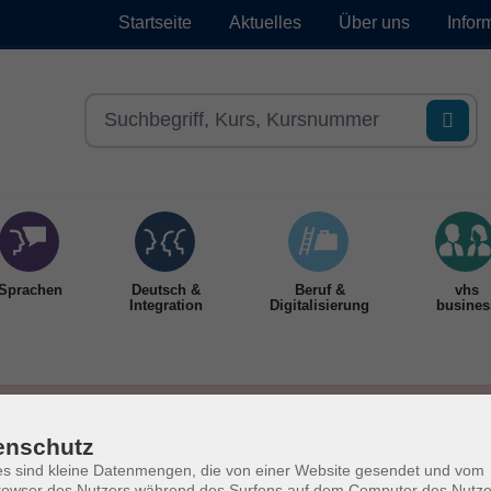
Startseite
Aktuelles
Über uns
Infor
Sprachen
Deutsch &
Beruf &
vhs
Integration
Digitalisierung
busines
enschutz
s sind kleine Datenmengen, die von einer Website gesendet und vom
owser des Nutzers während des Surfens auf dem Computer des Nutze