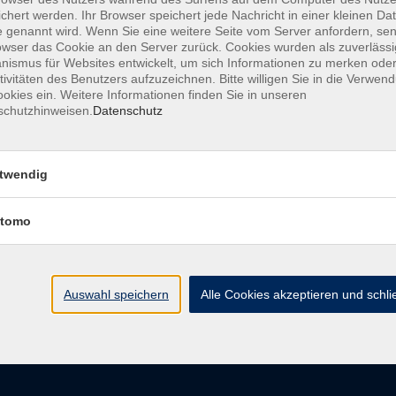
chert werden. Ihr Browser speichert jede Nachricht in einer kleinen Dat
 genannt wird. Wenn Sie eine weitere Seite vom Server anfordern, se
owser das Cookie an den Server zurück. Cookies wurden als zuverlässi
ismus für Websites entwickelt, um sich Informationen zu merken oder
AGB
Datenschutzerkl
tivitäten des Benutzers aufzuzeichnen. Bitte willigen Sie in die Verwen
okies ein. Weitere Informationen finden Sie in unseren
schutzhinweisen.
Datenschutz
vhs im Landkreis Roth
Öffnungsz
twendig
tomo
Maria-Dorothea-Straße 8
Montag
91161 Hilpoltstein
Dienstag
Mittwoch
info@vhs-roth.de
Donnerstag
Auswahl speichern
Alle Cookies akzeptieren und schl
Freitag
Tel: 09174 4749 0
Fax: 09174 4749 50