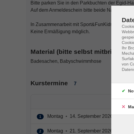
Bitte parken Sie in den Parkbuchten der Egid-Ha
Auf dem Anmeldeschein bitte beide Namen und G
Dat
In Zusammenarbeit mit Sport&FunKids e.V.
Cookie
Keine Ermäßigung möglich.
Webbr
gespei
Cookie
Ihr Br
Material (bitte selbst mitbringen):
Mechan
Surfak
Badesachen, Babyschwimmhose
von Co
Daten
Kurstermine
7
No
Ma
Montag
•
14. September 2026
•
14:45 
1
Montag
•
21. September 2026
•
14:45 
2