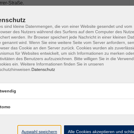
rrer-Straße.
eburtsdaten (Mutter/Vater und Kind) angeben.
enschutz
s sind kleine Datenmengen, die von einer Website gesendet und vom
owser des Nutzers während des Surfens auf dem Computer des Nutze
chert werden. Ihr Browser speichert jede Nachricht in einer kleinen Dat
 genannt wird. Wenn Sie eine weitere Seite vom Server anfordern, se
owser das Cookie an den Server zurück. Cookies wurden als zuverlässi
ismus für Websites entwickelt, um sich Informationen zu merken oder
tivitäten des Benutzers aufzuzeichnen. Bitte willigen Sie in die Verwen
okies ein. Weitere Informationen finden Sie in unseren
schutzhinweisen.
Datenschutz
twendig
Ort / Raum
tomo
– 15:30 Uhr
Seniorenwohnanlage
– 15:30 Uhr
Seniorenwohnanlage
Auswahl speichern
Alle Cookies akzeptieren und schl