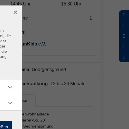
14:45 Uhr
15:30 Uhr
×
7 x Termine
rs
Dozent*in:
ei, die
ndet
Sport&FunKids e.V.
ger
 die
dung
Außenstelle:
Georgensgmünd
Altersbeschränkung:
12 bis 24 Monate
Seniorenwo…
Seniorenwohnanlage
Egid-Harrer-Str. 28
91166 Georgensgmünd
ießen