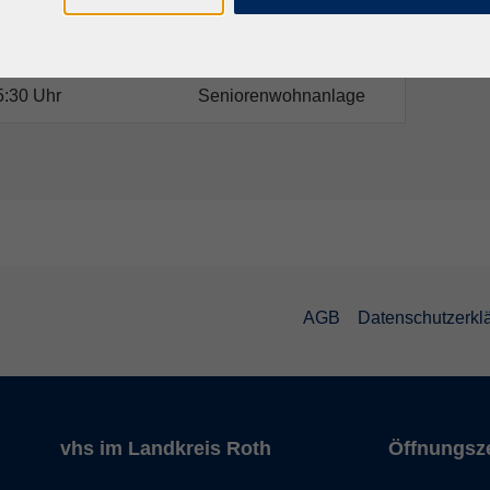
– 15:30 Uhr
Seniorenwohnanlage
5:30 Uhr
Seniorenwohnanlage
AGB
Datenschutzerkl
vhs im Landkreis Roth
Öffnungsz