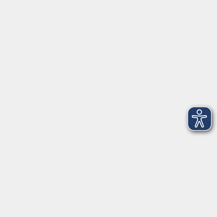
vhs im Landkreis Roth
Maria-Dorothea-Straße 8
91161 Hilpoltstein
info@vhs-roth.de
Tel: 09174 4749 0
Fax: 09174 4749 50
Integrationsbüro
Seckendorffschloss
Hilpoltsteiner Straße 2a
91154 Roth
09174 4749-40