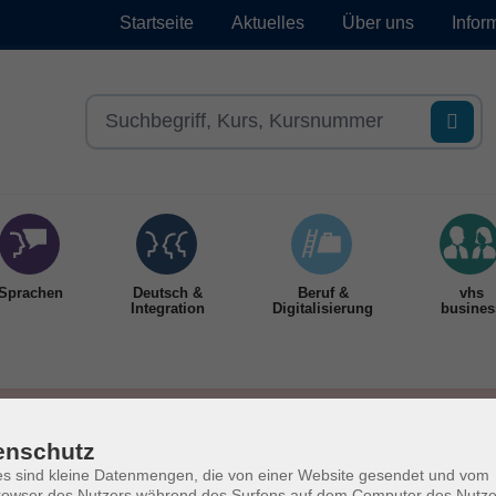
Startseite
Aktuelles
Über uns
Infor
Sprachen
Deutsch &
Beruf &
vhs
Integration
Digitalisierung
busines
enschutz
s sind kleine Datenmengen, die von einer Website gesendet und vom
owser des Nutzers während des Surfens auf dem Computer des Nutze