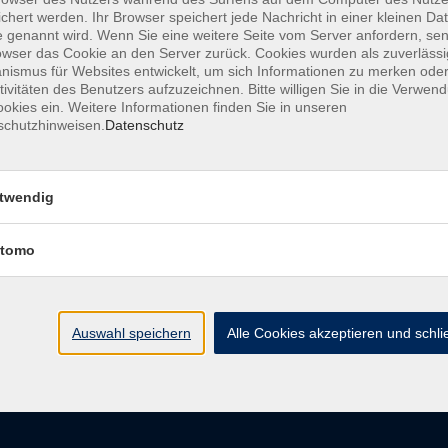
chert werden. Ihr Browser speichert jede Nachricht in einer kleinen Dat
 genannt wird. Wenn Sie eine weitere Seite vom Server anfordern, se
owser das Cookie an den Server zurück. Cookies wurden als zuverlässi
ismus für Websites entwickelt, um sich Informationen zu merken oder
AGB
Datenschutzerkl
tivitäten des Benutzers aufzuzeichnen. Bitte willigen Sie in die Verwen
okies ein. Weitere Informationen finden Sie in unseren
schutzhinweisen.
Datenschutz
vhs im Landkreis Roth
Öffnungsz
twendig
tomo
Maria-Dorothea-Straße 8
Montag
91161 Hilpoltstein
Dienstag
Mittwoch
info@vhs-roth.de
Donnerstag
Auswahl speichern
Alle Cookies akzeptieren und schl
Freitag
Tel: 09174 4749 0
Fax: 09174 4749 50