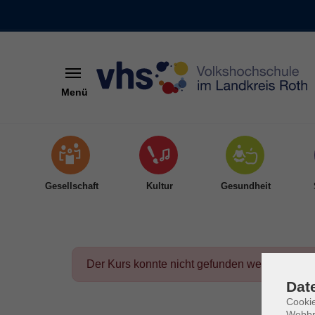
Menü
Skip to main content
Gesellschaft
Kultur
Gesundheit
Der Kurs konnte nicht gefunden werden.
Dat
Cookie
Webbr