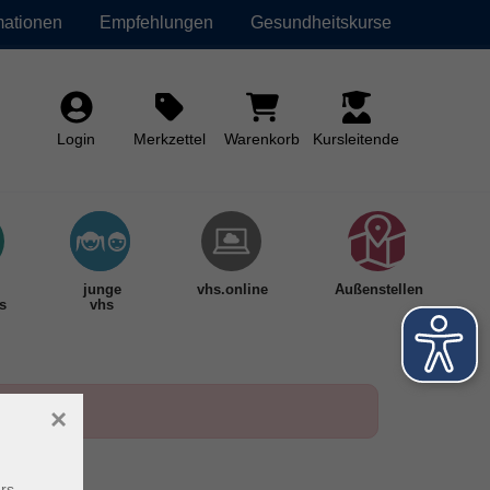
mationen
Empfehlungen
Gesundheitskurse
Login
Merkzettel
Warenkorb
Kursleitende
junge
vhs.online
Außenstellen
s
vhs
×
rs