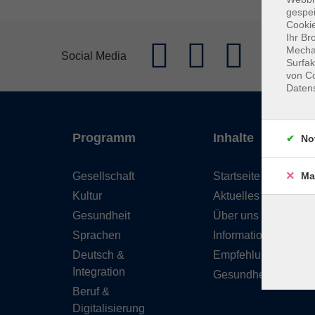
gespei
Cookie
Ihr Br
Mechan
Social Media
Surfak
von Co
Daten
Programm
Inhalte
No
Gesellschaft
Startseite
Ma
Kultur
Aktuelles
Gesundheit
Über uns
Sprachen
Informationen
Deutsch &
Empfehlungen
Integration
Gesundheitskurse
Beruf &
Digitalisierung