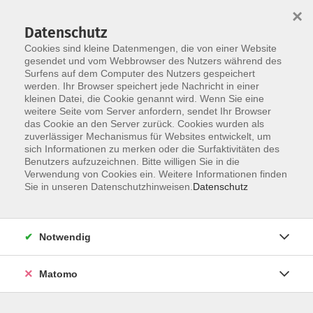
×
Datenschutz
Cookies sind kleine Datenmengen, die von einer Website
gesendet und vom Webbrowser des Nutzers während des
Surfens auf dem Computer des Nutzers gespeichert
werden. Ihr Browser speichert jede Nachricht in einer
kleinen Datei, die Cookie genannt wird. Wenn Sie eine
Skip to main content
weitere Seite vom Server anfordern, sendet Ihr Browser
das Cookie an den Server zurück. Cookies wurden als
zuverlässiger Mechanismus für Websites entwickelt, um
sich Informationen zu merken oder die Surfaktivitäten des
Benutzers aufzuzeichnen. Bitte willigen Sie in die
Verwendung von Cookies ein. Weitere Informationen finden
Sie in unseren Datenschutzhinweisen.
Datenschutz
Sie sind hier:
Notwendig
Fit, aktiv gesund!
Matomo
Yoga für Kinder
Von 4 bis 7 Jahren