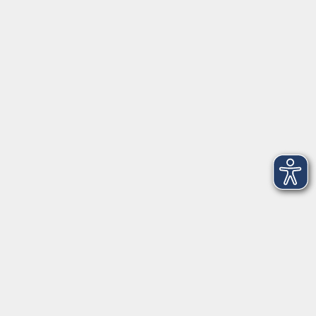
vhs im Landkreis Roth
Maria-Dorothea-Straße 8
91161 Hilpoltstein
info@vhs-roth.de
Tel: 09174 4749 0
Fax: 09174 4749 50
Integrationsbüro
Seckendorffschloss
Hilpoltsteiner Straße 2a
91154 Roth
09174 4749-40