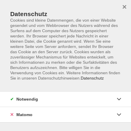
×
Datenschutz
Cookies sind kleine Datenmengen, die von einer Website
gesendet und vom Webbrowser des Nutzers während des
Surfens auf dem Computer des Nutzers gespeichert
werden. Ihr Browser speichert jede Nachricht in einer
kleinen Datei, die Cookie genannt wird. Wenn Sie eine
Skip to main content
weitere Seite vom Server anfordern, sendet Ihr Browser
das Cookie an den Server zurück. Cookies wurden als
zuverlässiger Mechanismus für Websites entwickelt, um
sich Informationen zu merken oder die Surfaktivitäten des
Benutzers aufzuzeichnen. Bitte willigen Sie in die
Verwendung von Cookies ein. Weitere Informationen finden
Sie in unseren Datenschutzhinweisen.
Datenschutz
Sie sind hier:
Notwendig
Fit, aktiv gesund!
Matomo
Babyschwimmen 2
8. bis 13. Lebensmonat