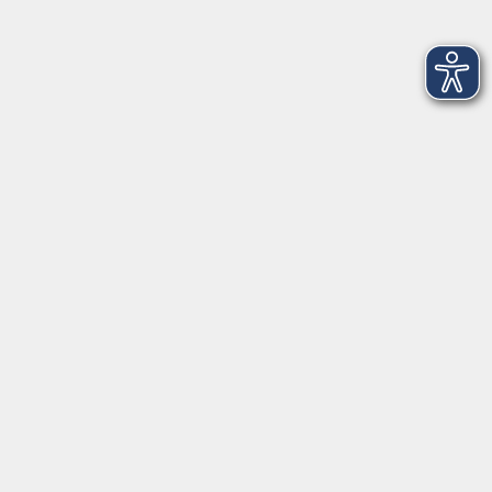
Integrationsbüro
Seckendorffschloss
Hilpoltsteiner Straße 2a
91154 Roth
09174 4749-40
integration@vhs-roth.de
Öffnungszeiten
Montag
09:00 - 12:00 + 14:00 - 16:00
Dienstag
09:00 - 12:00 + 14:00 - 16:00
Mittwoch
geschlossen
Donnerstag
09:00 - 12:00 + 14:00 - 16:00
Freitag
09:00 - 12:00