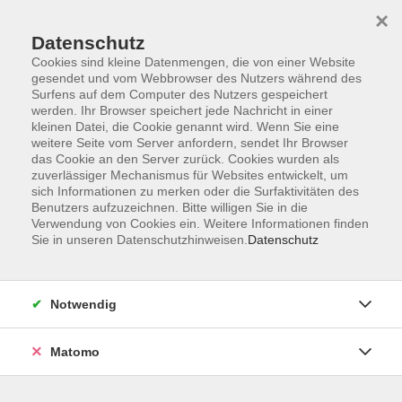
×
Datenschutz
Cookies sind kleine Datenmengen, die von einer Website
gesendet und vom Webbrowser des Nutzers während des
Surfens auf dem Computer des Nutzers gespeichert
werden. Ihr Browser speichert jede Nachricht in einer
kleinen Datei, die Cookie genannt wird. Wenn Sie eine
Skip to main content
weitere Seite vom Server anfordern, sendet Ihr Browser
das Cookie an den Server zurück. Cookies wurden als
Der Kurs konnte nicht gefunden werden.
zuverlässiger Mechanismus für Websites entwickelt, um
sich Informationen zu merken oder die Surfaktivitäten des
Benutzers aufzuzeichnen. Bitte willigen Sie in die
Verwendung von Cookies ein. Weitere Informationen finden
Sie in unseren Datenschutzhinweisen.
Datenschutz
AGB
Datenschutzerklärung
Notwendig
Impressum
Widerrufsbelehrung
Matomo
Widerruf