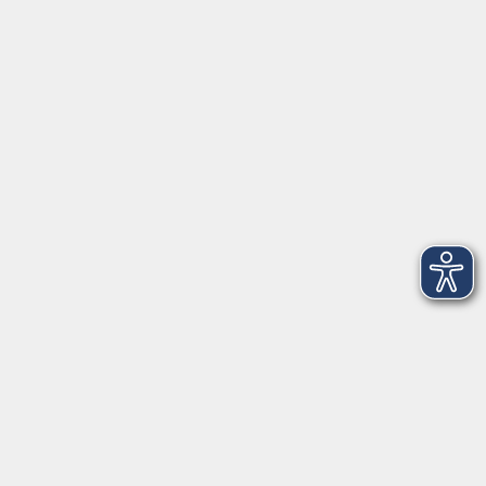
91154 Roth
09174 4749-40
integration@vhs-roth.de
Öffnungszeiten
Montag
09:00 - 12:00 + 14:00 - 16:00
Dienstag
09:00 - 12:00 + 14:00 - 16:00
Mittwoch
geschlossen
Donnerstag
09:00 - 12:00 + 14:00 - 16:00
Freitag
09:00 - 12:00
Öffnungszeiten