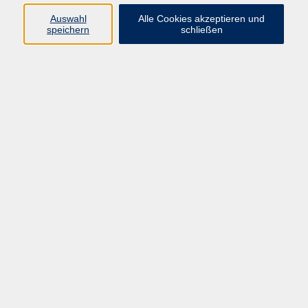
Auswahl
Alle Cookies akzeptieren und
Programm
speichern
schließen
Gesellschaft
Kultur
Gesundheit
Sprachen
Deutsch & Integration
Beruf & Digitalisierung
vhs business
junge vhs
vhs.online
Außenstellen
Newsletter